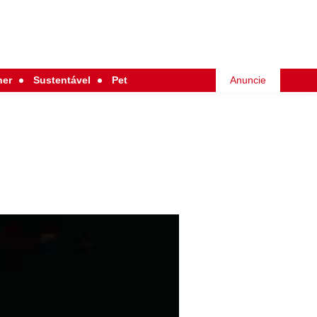
her
Sustentável
Pet
Anuncie