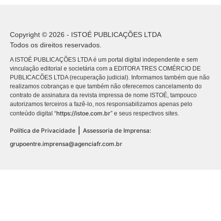
Copyright © 2026 - ISTOÉ PUBLICAÇÕES LTDA
Todos os direitos reservados.
A ISTOÉ PUBLICAÇÕES LTDA é um portal digital independente e sem
vinculação editorial e societária com a EDITORA TRES COMÉRCIO DE
PUBLICACÕES LTDA (recuperação judicial). Informamos também que não
realizamos cobranças e que também não oferecemos cancelamento do
contrato de assinatura da revista impressa de nome ISTOÉ, tampouco
autorizamos terceiros a fazê-lo, nos responsabilizamos apenas pelo
https://istoe.com.br
conteúdo digital “
” e seus respectivos sites.
|
Política de Privacidade
Assessoria de Imprensa:
grupoentre.imprensa@agenciafr.com.br