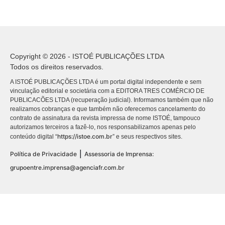
Copyright © 2026 - ISTOÉ PUBLICAÇÕES LTDA
Todos os direitos reservados.
A ISTOÉ PUBLICAÇÕES LTDA é um portal digital independente e sem
vinculação editorial e societária com a EDITORA TRES COMÉRCIO DE
PUBLICACÕES LTDA (recuperação judicial). Informamos também que não
realizamos cobranças e que também não oferecemos cancelamento do
contrato de assinatura da revista impressa de nome ISTOÉ, tampouco
autorizamos terceiros a fazê-lo, nos responsabilizamos apenas pelo
https://istoe.com.br
conteúdo digital “
” e seus respectivos sites.
|
Política de Privacidade
Assessoria de Imprensa:
grupoentre.imprensa@agenciafr.com.br