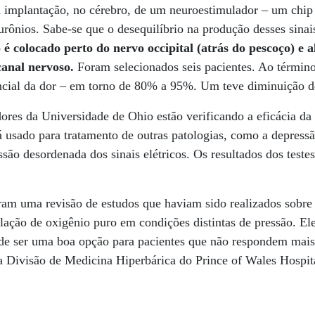
da implantação, no cérebro, de um neuroestimulador – um chip
eurônios. Sabe-se que o desequilíbrio na produção desses sinai
 colocado perto do nervo occipital (atrás do pescoço) e a
canal nervoso.
Foram selecionados seis pacientes. Ao términ
ncial da dor – em torno de 80% a 95%. Um teve diminuição 
res da Universidade de Ohio estão verificando a eficácia da
já usado para tratamento de outras patologias, como a depres
são desordenada dos sinais elétricos. Os resultados dos testes
ram uma revisão de estudos que haviam sido realizados sobre
lação de oxigênio puro em condições distintas de pressão. El
de ser uma boa opção para pacientes que não respondem mais 
a Divisão de Medicina Hiperbárica do Prince of Wales Hospit