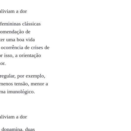
aliviam a dor
femininas clássicas
ecomendação de
ter uma boa vida
 ocorrência de crises de
r isso, a orientação
or.
 regular, por exemplo,
o menos tensão, menor a
ema imunológico.
aliviam a dor
e dopamina, duas