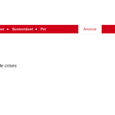
her
Sustentável
Pet
Anuncie
e crises