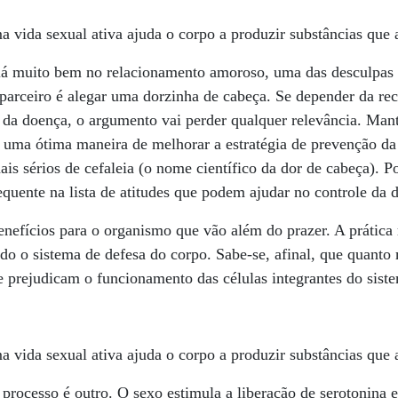
 vida sexual ativa ajuda o corpo a produzir substâncias que 
lá muito bem no relacionamento amoroso, uma das desculpas 
 parceiro é alegar uma dorzinha de cabeça. Se depender da r
o da doença, o argumento vai perder qualquer relevância. Man
 é uma ótima maneira de melhorar a estratégia de prevenção da
s sérios de cefaleia (o nome científico da dor de cabeça). Po
equente na lista de atitudes que podem ajudar no controle da d
benefícios para o organismo que vão além do prazer. A prática
endo o sistema de defesa do corpo. Sabe-se, afinal, que quant
e prejudicam o funcionamento das células integrantes do sist
 vida sexual ativa ajuda o corpo a produzir substâncias que 
processo é outro. O sexo estimula a liberação de serotonina 