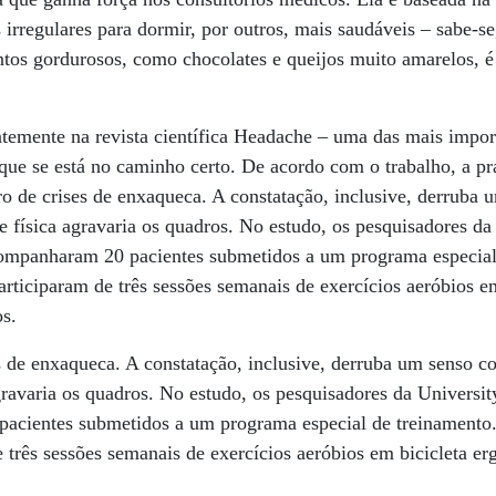
s irregulares para dormir, por outros, mais saudáveis – sabe-s
ntos gordurosos, como chocolates e queijos muito amarelos,
temente na revista científica Headache – uma das mais import
 que se está no caminho certo. De acordo com o trabalho, a pr
o de crises de enxaqueca. A constatação, inclusive, derruba
e física agravaria os quadros. No estudo, os pesquisadores da
ompanharam 20 pacientes submetidos a um programa especial
articiparam de três sessões semanais de exercícios aeróbios e
s.
s de enxaqueca. A constatação, inclusive, derruba um senso c
agravaria os quadros. No estudo, os pesquisadores da Universi
acientes submetidos a um programa especial de treinamento.
e três sessões semanais de exercícios aeróbios em bicicleta e