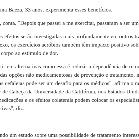
lina Baeza, 33 anos, experimenta esses benefícios.
, conta. "Depois que passei a me exercitar, passaram a ser u
s efeitos serão investigadas mais profundamente em outros t
exo, os exercícios aeróbios também têm impacto positivo sob
 corpo ao estímulo de dor.
tir em alternativas como essa é reduzir a dependência de rem
as opções não medicamentosas de prevenção e tratamento, m
as cefaleias pode ser um desafio para os médicos", afirma o n
 de Cabeça da Universidade da Califórnia, nos Estados Unid
dicações e os efeitos colaterais podem colocar os especialista
tivas", diz.
indo um estudo sobre uma possibilidade de tratamento interess