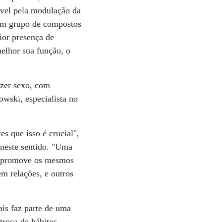
ável pela modulação da
 um grupo de compostos
ior presença de
elhor sua função, o
azer sexo, com
wski, especialista no
s que isso é crucial",
s neste sentido. "Uma
exo promove os mesmos
m relações, e outros
is faz parte de uma
troca de hábitos