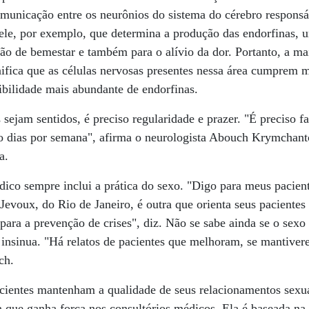
omunicação entre os neurônios do sistema do cérebro respons
 ele, por exemplo, que determina a produção das endorfinas,
ção de bemestar e também para o alívio da dor. Portanto, a ma
ifica que as células nervosas presentes nessa área cumprem m
bilidade mais abundante de endorfinas.
 sejam sentidos, é preciso regularidade e prazer. "É preciso f
 dias por semana", afirma o neurologista Abouch Krymchanto
a.
dico sempre inclui a prática do sexo. "Digo para meus paciente
 Jevoux, do Rio de Janeiro, é outra que orienta seus paciente
i para a prevenção de crises", diz. Não se sabe ainda se o s
 insinua. "Há relatos de pacientes que melhoram, se mantivere
ch.
acientes mantenham a qualidade de seus relacionamentos sexua
a que ganha força nos consultórios médicos. Ela é baseada na 