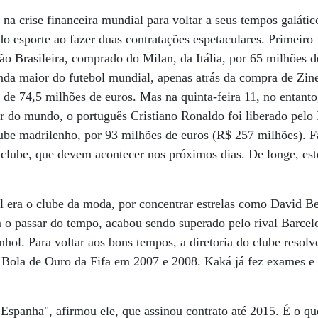
na crise financeira mundial para voltar a seus tempos galát
 esporte ao fazer duas contratações espetaculares. Primeiro
ção Brasileira, comprado do Milan, da Itália, por 65 milhões 
unda maior do futebol mundial, apenas atrás da compra de Zi
 de 74,5 milhões de euros. Mas na quinta-feira 11, no entanto
r do mundo, o português Cristiano Ronaldo foi liberado pelo
clube madrilenho, por 93 milhões de euros (R$ 257 milhões).
o clube, que devem acontecer nos próximos dias. De longe, est
al era o clube da moda, por concentrar estrelas como David 
 o passar do tempo, acabou sendo superado pelo rival Barcel
ol. Para voltar aos bons tempos, a diretoria do clube resolve
 Bola de Ouro da Fifa em 2007 e 2008. Kaká já fez exames e
a Espanha", afirmou ele, que assinou contrato até 2015. É o qu