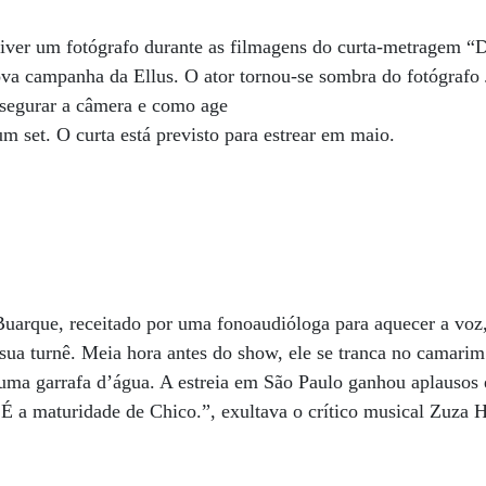
viver um fotógrafo durante as filmagens do curta-metragem “
va campanha da Ellus. O ator tornou-se sombra do fotógrafo
a segurar a câmera e como age
m set. O curta está previsto para estrear em maio.
uarque, receitado por uma fonoaudióloga para aquecer a voz,
ua turnê. Meia hora antes do show, ele se tranca no camarim 
uma garrafa d’água. A estreia em São Paulo ganhou aplausos 
a. É a maturidade de Chico.”, exultava o crítico musical Zu