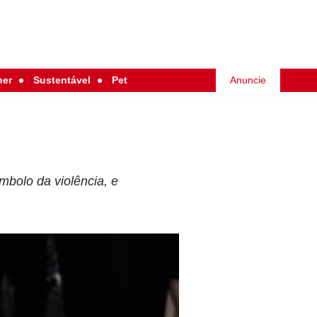
her
Sustentável
Pet
Anuncie
ímbolo da violência, e