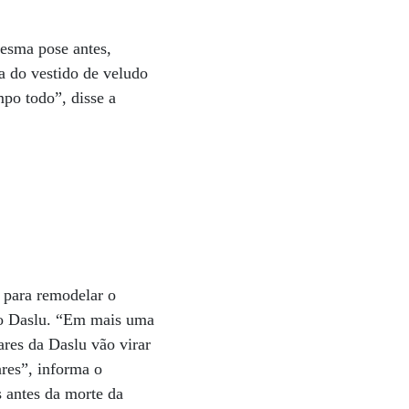
mesma pose antes,
a do vestido de veludo
po todo”, disse a
 para remodelar o
rio Daslu. “Em mais uma
ares da Daslu vão virar
ares”, informa o
 antes da morte da