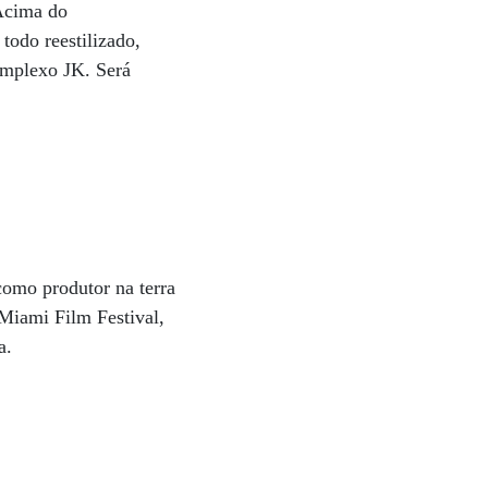
 Acima do
todo reestilizado,
omplexo JK. Será
como produtor na terra
Miami Film Festival,
a.