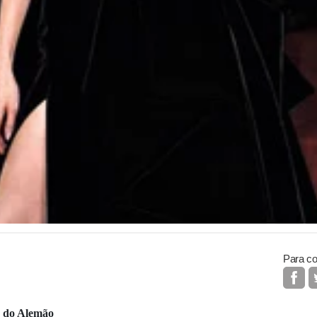
Para co
o do Alemão