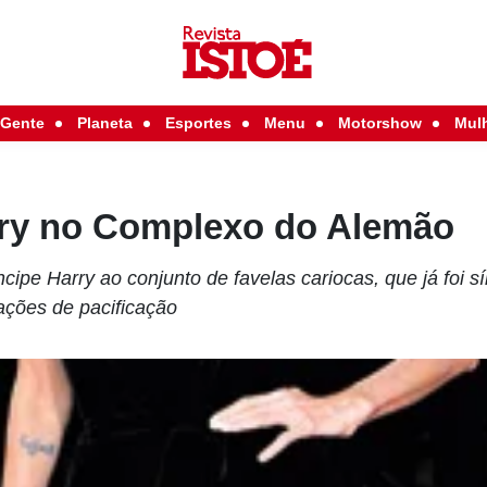
Gente
Planeta
Esportes
Menu
Motorshow
Mul
rry no Complexo do Alemão
íncipe Harry ao conjunto de favelas cariocas, que já foi s
 ações de pacificação