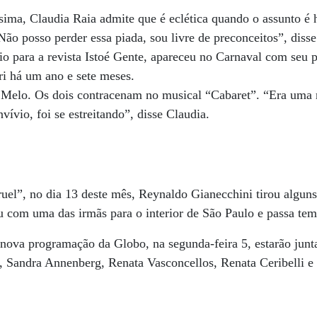
íssima, Claudia Raia admite que é eclética quando o assunto 
ão posso perder essa piada, sou livre de preconceitos”, disse
o para a revista Istoé Gente, apareceu no Carnaval com seu p
ri há um ano e sete meses.
Melo. Os dois contracenam no musical “Cabaret”. “Era uma 
vívio, foi se estreitando”, disse Claudia.
ruel”, no dia 13 deste mês, Reynaldo Gianecchini tirou alguns
ou com uma das irmãs para o interior de São Paulo e passa te
nova programação da Globo, na segunda-feira 5, estarão junt
a, Sandra Annenberg, Renata Vasconcellos, Renata Ceribelli e 