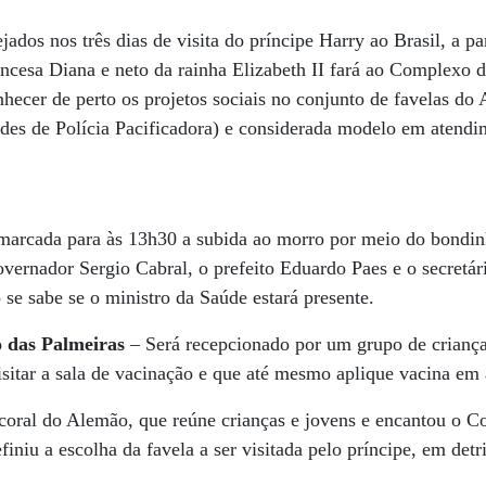
ados nos três dias de visita do príncipe Harry ao Brasil, a part
rincesa Diana e neto da rainha Elizabeth II fará ao Complexo
nhecer de perto os projetos sociais no conjunto de favelas do
des de Polícia Pacificadora) e considerada modelo em atendi
marcada para às 13h30 a subida ao morro por meio do bondi
vernador Sergio Cabral, o prefeito Eduardo Paes e o secretár
se sabe se o ministro da Saúde estará presente.
 das Palmeiras
– Será recepcionado por um grupo de criança
visitar a sala de vacinação e que até mesmo aplique vacina em
 coral do Alemão, que reúne crianças e jovens e encantou o C
iniu a escolha da favela a ser visitada pelo príncipe, em det