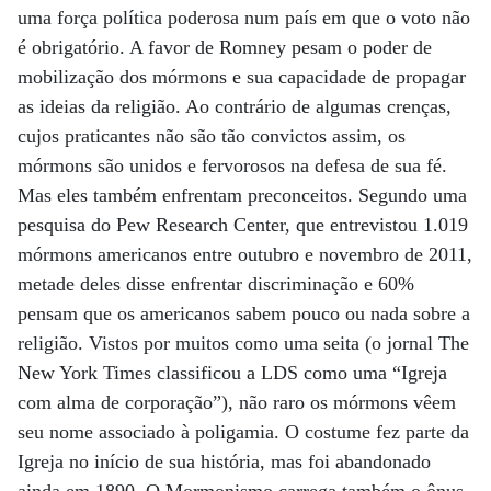
uma força política poderosa num país em que o voto não
é obrigatório. A favor de Romney pesam o poder de
mobilização dos mórmons e sua capacidade de propagar
as ideias da religião. Ao contrário de algumas crenças,
cujos praticantes não são tão convictos assim, os
mórmons são unidos e fervorosos na defesa de sua fé.
Mas eles também enfrentam preconceitos. Segundo uma
pesquisa do Pew Research Center, que entrevistou 1.019
mórmons americanos entre outubro e novembro de 2011,
metade deles disse enfrentar discriminação e 60%
pensam que os americanos sabem pouco ou nada sobre a
religião. Vistos por muitos como uma seita (o jornal The
New York Times classificou a LDS como uma “Igreja
com alma de corporação”), não raro os mórmons vêem
seu nome associado à poligamia. O costume fez parte da
Igreja no início de sua história, mas foi abandonado
ainda em 1890. O Mormonismo carrega também o ônus