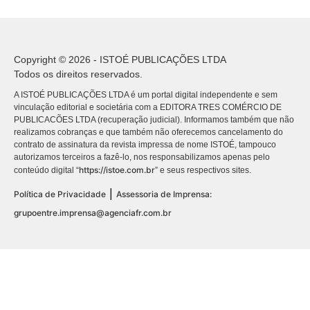
Copyright © 2026 - ISTOÉ PUBLICAÇÕES LTDA
Todos os direitos reservados.
A ISTOÉ PUBLICAÇÕES LTDA é um portal digital independente e sem
vinculação editorial e societária com a EDITORA TRES COMÉRCIO DE
PUBLICACÕES LTDA (recuperação judicial). Informamos também que não
realizamos cobranças e que também não oferecemos cancelamento do
contrato de assinatura da revista impressa de nome ISTOÉ, tampouco
autorizamos terceiros a fazê-lo, nos responsabilizamos apenas pelo
https://istoe.com.br
conteúdo digital “
” e seus respectivos sites.
|
Política de Privacidade
Assessoria de Imprensa:
grupoentre.imprensa@agenciafr.com.br