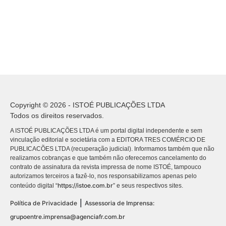
Copyright © 2026 - ISTOÉ PUBLICAÇÕES LTDA
Todos os direitos reservados.
A ISTOÉ PUBLICAÇÕES LTDA é um portal digital independente e sem
vinculação editorial e societária com a EDITORA TRES COMÉRCIO DE
PUBLICACÕES LTDA (recuperação judicial). Informamos também que não
realizamos cobranças e que também não oferecemos cancelamento do
contrato de assinatura da revista impressa de nome ISTOÉ, tampouco
autorizamos terceiros a fazê-lo, nos responsabilizamos apenas pelo
https://istoe.com.br
conteúdo digital “
” e seus respectivos sites.
|
Política de Privacidade
Assessoria de Imprensa:
grupoentre.imprensa@agenciafr.com.br