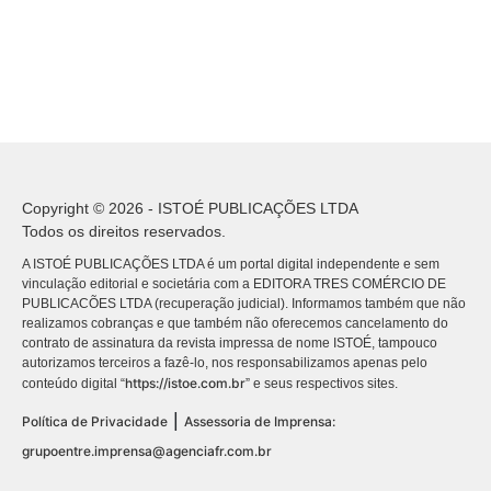
Copyright © 2026 - ISTOÉ PUBLICAÇÕES LTDA
Todos os direitos reservados.
A ISTOÉ PUBLICAÇÕES LTDA é um portal digital independente e sem
vinculação editorial e societária com a EDITORA TRES COMÉRCIO DE
PUBLICACÕES LTDA (recuperação judicial). Informamos também que não
realizamos cobranças e que também não oferecemos cancelamento do
contrato de assinatura da revista impressa de nome ISTOÉ, tampouco
autorizamos terceiros a fazê-lo, nos responsabilizamos apenas pelo
https://istoe.com.br
conteúdo digital “
” e seus respectivos sites.
|
Política de Privacidade
Assessoria de Imprensa:
grupoentre.imprensa@agenciafr.com.br