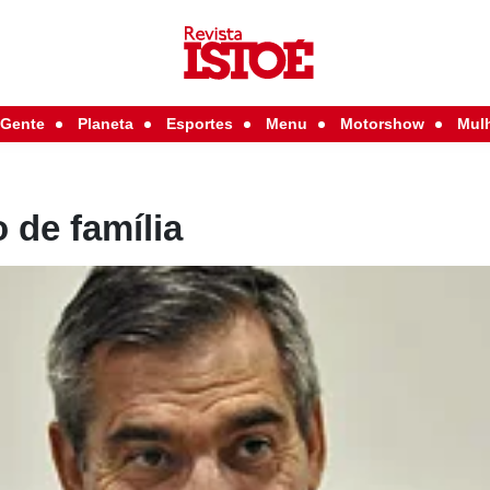
Gente
Planeta
Esportes
Menu
Motorshow
Mul
 de família