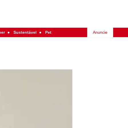
her
Sustentável
Pet
Anuncie