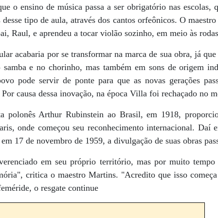
ue o ensino de música passa a ser obrigatório nas escolas, 
 desse tipo de aula, através dos cantos orfeônicos. O maestro 
ai, Raul, e aprendeu a tocar violão sozinho, em meio às rodas
ular acabaria por se transformar na marca de sua obra, já qu
o samba e no chorinho, mas também em sons de origem indí
povo pode servir de ponte para que as novas gerações pass
 Por causa dessa inovação, na época Villa foi rechaçado no 
ta polonês Arthur Rubinstein ao Brasil, em 1918, proporci
aris, onde começou seu reconhecimento internacional. Daí e
 em 17 de novembro de 1959, a divulgação de suas obras pass
verenciado em seu próprio território, mas por muito tempo 
ória", critica o maestro Martins. "Acredito que isso começa
feméride, o resgate continue