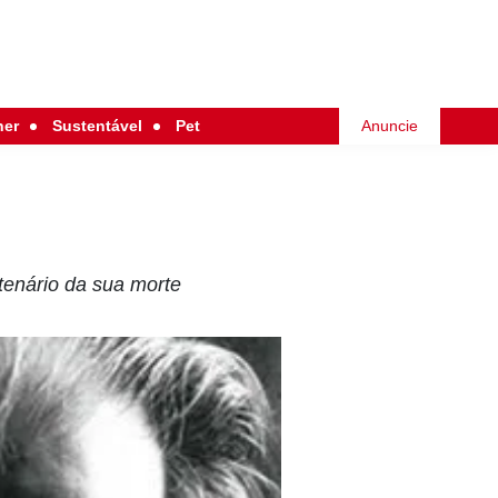
her
Sustentável
Pet
Anuncie
tenário da sua morte