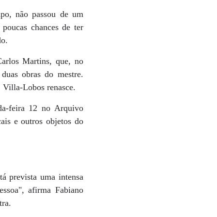
mpo, não passou de um
m poucas chances de ter
do.
arlos Martins, que, no
 duas obras do mestre.
 Villa-Lobos renasce.
a-feira 12 no Arquivo
ais e outros objetos do
tá prevista uma intensa
essoa", afirma Fabiano
tra.