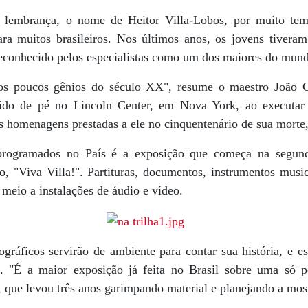
a lembrança, o nome de Heitor Villa-Lobos, por muito te
ara muitos brasileiros. Nos últimos anos, os jovens tivera
reconhecido pelos especialistas como um dos maiores do mun
os poucos gênios do século XX", resume o maestro João C
dido de pé no Lincoln Center, em Nova York, ao executar
s homenagens prestadas a ele no cinquentenário de sua morte,
programados no País é a exposição que começa na segund
, "Viva Villa!". Partituras, documentos, instrumentos music
 meio a instalações de áudio e vídeo.
ráficos servirão de ambiente para contar sua história, e es
. "É a maior exposição já feita no Brasil sobre uma só p
 que levou três anos garimpando material e planejando a mos