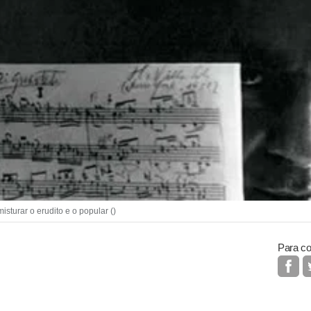
sturar o erudito e o popular ()
Para co