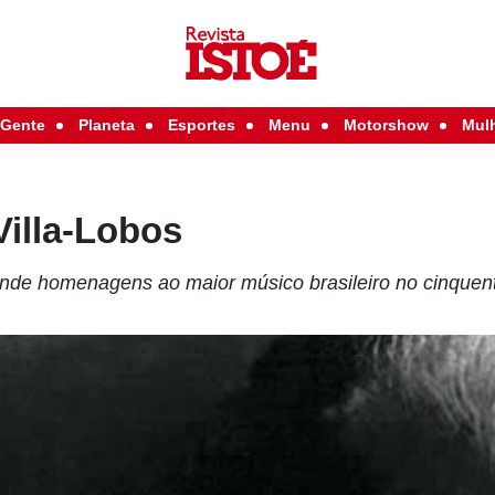
Gente
Planeta
Esportes
Menu
Motorshow
Mul
Villa-Lobos
nde homenagens ao maior músico brasileiro no cinquen