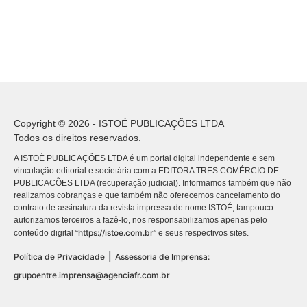
Copyright © 2026 - ISTOÉ PUBLICAÇÕES LTDA
Todos os direitos reservados.
A ISTOÉ PUBLICAÇÕES LTDA é um portal digital independente e sem
vinculação editorial e societária com a EDITORA TRES COMÉRCIO DE
PUBLICACÕES LTDA (recuperação judicial). Informamos também que não
realizamos cobranças e que também não oferecemos cancelamento do
contrato de assinatura da revista impressa de nome ISTOÉ, tampouco
autorizamos terceiros a fazê-lo, nos responsabilizamos apenas pelo
https://istoe.com.br
conteúdo digital “
” e seus respectivos sites.
|
Política de Privacidade
Assessoria de Imprensa:
grupoentre.imprensa@agenciafr.com.br