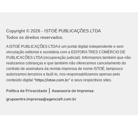
Copyright © 2026 - ISTOÉ PUBLICAÇÕES LTDA
Todos os direitos reservados.
A ISTOÉ PUBLICAÇÕES LTDA é um portal digital independente e sem
vinculação editorial e societária com a EDITORA TRES COMÉRCIO DE
PUBLICACÕES LTDA (recuperação judicial). Informamos também que não
realizamos cobranças e que também não oferecemos cancelamento do
contrato de assinatura da revista impressa de nome ISTOÉ, tampouco
autorizamos terceiros a fazê-lo, nos responsabilizamos apenas pelo
https://istoe.com.br
conteúdo digital “
” e seus respectivos sites.
|
Política de Privacidade
Assessoria de Imprensa:
grupoentre.imprensa@agenciafr.com.br