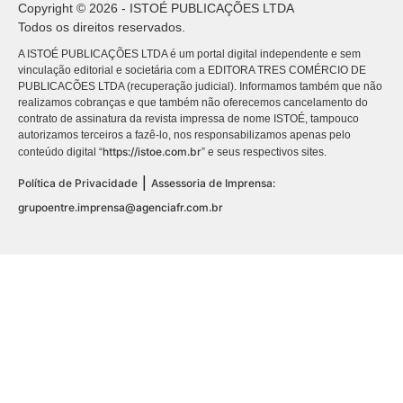
Copyright © 2026 - ISTOÉ PUBLICAÇÕES LTDA
Todos os direitos reservados.
A ISTOÉ PUBLICAÇÕES LTDA é um portal digital independente e sem
vinculação editorial e societária com a EDITORA TRES COMÉRCIO DE
PUBLICACÕES LTDA (recuperação judicial). Informamos também que não
realizamos cobranças e que também não oferecemos cancelamento do
contrato de assinatura da revista impressa de nome ISTOÉ, tampouco
autorizamos terceiros a fazê-lo, nos responsabilizamos apenas pelo
https://istoe.com.br
conteúdo digital “
” e seus respectivos sites.
|
Política de Privacidade
Assessoria de Imprensa:
grupoentre.imprensa@agenciafr.com.br