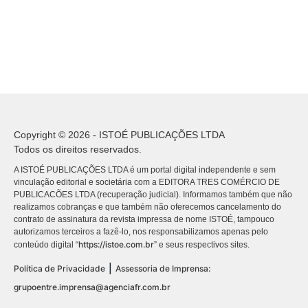
Copyright © 2026 - ISTOÉ PUBLICAÇÕES LTDA
Todos os direitos reservados.
A ISTOÉ PUBLICAÇÕES LTDA é um portal digital independente e sem
vinculação editorial e societária com a EDITORA TRES COMÉRCIO DE
PUBLICACÕES LTDA (recuperação judicial). Informamos também que não
realizamos cobranças e que também não oferecemos cancelamento do
contrato de assinatura da revista impressa de nome ISTOÉ, tampouco
autorizamos terceiros a fazê-lo, nos responsabilizamos apenas pelo
https://istoe.com.br
conteúdo digital “
” e seus respectivos sites.
|
Política de Privacidade
Assessoria de Imprensa:
grupoentre.imprensa@agenciafr.com.br