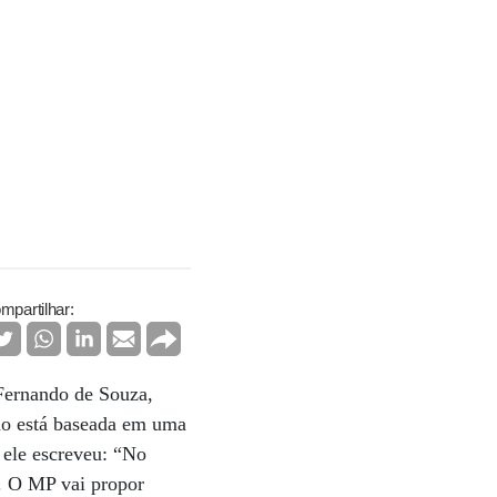
mpartilhar:
Fernando de Souza,
ção está baseada em uma
 ele escreveu: “No
s. O MP vai propor