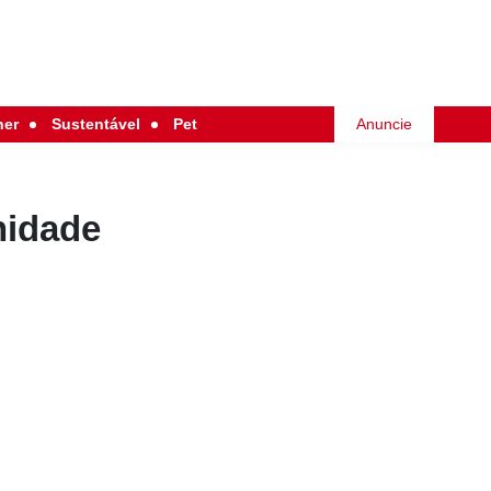
her
Sustentável
Pet
Anuncie
nidade