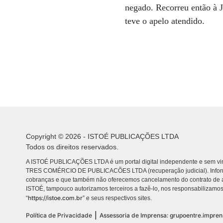
negado. Recorreu então à J
teve o apelo atendido.
Copyright © 2026 - ISTOÉ PUBLICAÇÕES LTDA
Todos os direitos reservados.
A ISTOÉ PUBLICAÇÕES LTDA é um portal digital independente e sem vin
TRES COMÉRCIO DE PUBLICACÕES LTDA (recuperação judicial). Info
cobranças e que também não oferecemos cancelamento do contrato de a
ISTOÉ, tampouco autorizamos terceiros a fazê-lo, nos responsabilizamos
https://istoe.com.br
“
” e seus respectivos sites.
|
Política de Privacidade
Assessoria de Imprensa: grupoentre.impre