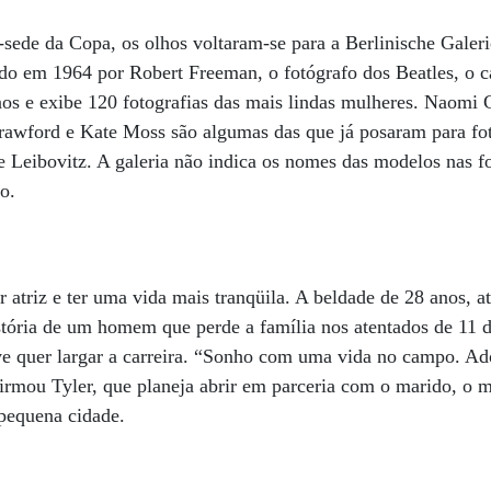
-sede da Copa, os olhos voltaram-se para a Berlinische Galer
ado em 1964 por Robert Freeman, o fotógrafo dos Beatles, o 
 e exibe 120 fotografias das mais lindas mulheres. Naomi 
awford e Kate Moss são algumas das que já posaram para fo
 Leibovitz. A galeria não indica os nomes das modelos nas fo
o.
er atriz e ter uma vida mais tranqüila. A beldade de 28 anos, 
stória de um homem que perde a família nos atentados de 11 
e quer largar a carreira. “Sonho com uma vida no campo. Ado
irmou Tyler, que planeja abrir em parceria com o marido, o 
equena cidade.