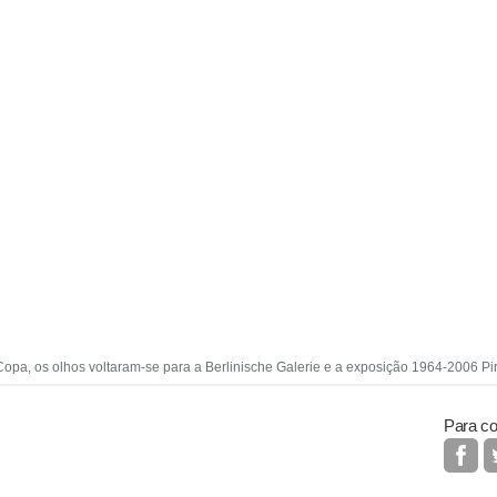
Copa, os olhos voltaram-se para a Berlinische Galerie e a exposição 1964-2006 Pir
Para co