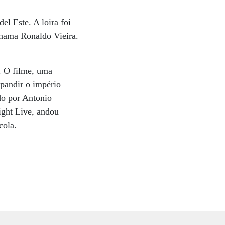
l Este. A loira foi
chama Ronaldo Vieira.
. O filme, uma
pandir o império
do por Antonio
ight Live, andou
cola.