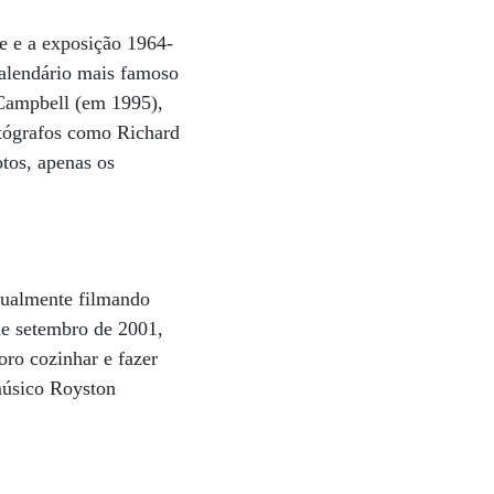
ie e a exposição 1964-
calendário mais famoso
Campbell (em 1995),
tógrafos como Richard
tos, apenas os
atualmente filmando
de setembro de 2001,
ro cozinhar e fazer
músico Royston