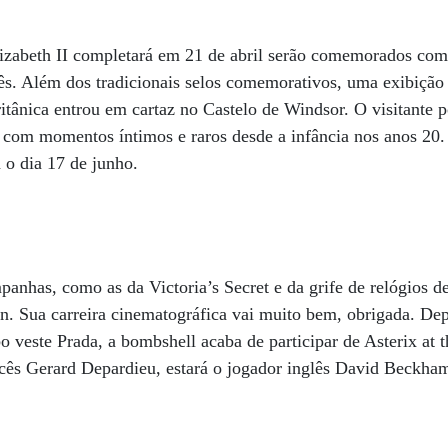
lizabeth II completará em 21 de abril serão comemorados c
lês. Além dos tradicionais selos comemorativos, uma exibição 
britânica entrou em cartaz no Castelo de Windsor. O visitante
 com momentos íntimos e raros desde a infância nos anos 20.
 o dia 17 de junho.
anhas, como as da Victoria’s Secret e da grife de relógios de
. Sua carreira cinematográfica vai muito bem, obrigada. Dep
o veste Prada, a bombshell acaba de participar de Asterix a
ncês Gerard Depardieu, estará o jogador inglês David Beckha