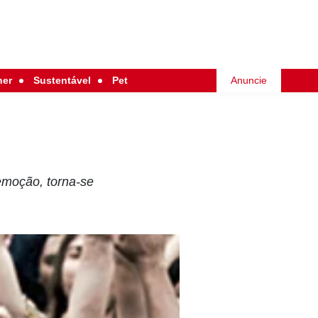
her
Sustentável
Pet
Anuncie
 emoção, torna-se