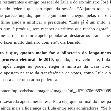
e restaurantes e amigo pessoal de Lula e do ex-ministro José
tado federal que participou da sessão. “Alijaram toda a h
 parece ungido, que chegou aonde chegou pelas mãos do
filme ajuda a mitificar o presidente. “Lula já é um mito,
s que já produzi, sem receber as críticas que recebo agora”,
lme carrega um forte apelo popular ao destacar os dramas pes
o fazer muito dinheiro com ele”, diz Barreto.
rto é que, quanto maior for a bilheteria do longa-met
 processo eleitoral de 2010,
quando, provavelmente, Lula 
os após chegar ao poder: eleger a ministra da Casa Civi
ue apostam na tese da transferência de votos, como Lula e
o passa a ser uma arma poderosa.
o Lavareda aposta nessa tese. Para ele, que no final do mês pa
 ainda mais a liderança de Lula entre seus admiradores. “Se 