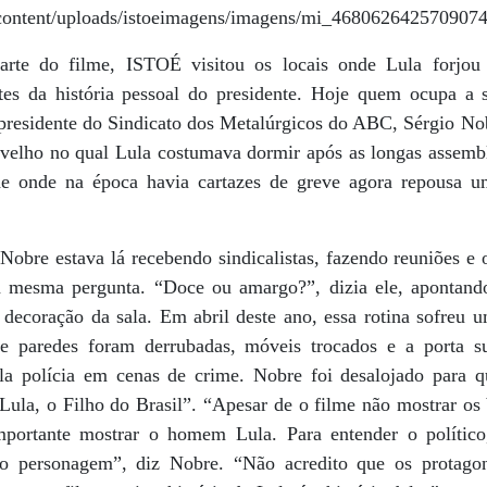
arte do filme, ISTOÉ visitou os locais onde Lula forjou s
es da história pessoal do presidente. Hoje quem ocupa a s
l presidente do Sindicato dos Metalúrgicos do ABC, Sérgio N
 velho no qual Lula costumava dormir após as longas assemble
e onde na época havia cartazes de greve agora repousa u
Nobre estava lá recebendo sindicalistas, fazendo reuniões e 
a mesma pergunta. “Doce ou amargo?”, dizia ele, apontando
decoração da sala. Em abril deste ano, essa rotina sofreu u
e paredes foram derrubadas, móveis trocados e a porta su
la polícia em cenas de crime. Nobre foi desalojado para q
Lula, o Filho do Brasil”. “Apesar de o filme não mostrar os 
importante mostrar o homem Lula. Para entender o político
o personagem”, diz Nobre. “Não acredito que os protago