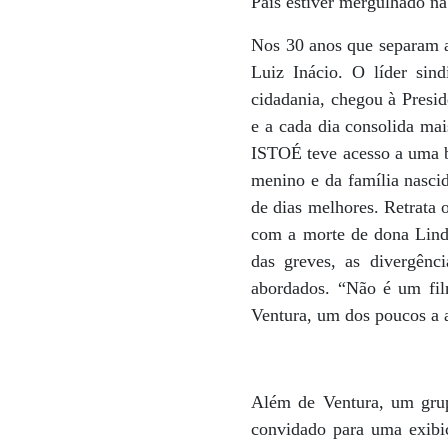
País estiver mergulhado na
Nos 30 anos que separam a 
Luiz Inácio. O líder sin
cidadania, chegou à Presid
e a cada dia consolida ma
ISTOÉ teve acesso a uma bo
menino e da família nasci
de dias melhores. Retrata 
com a morte de dona Lindu
das greves, as divergênc
abordados. “Não é um fil
Ventura, um dos poucos a a
Além de Ventura, um grupo
convidado para uma exibiç