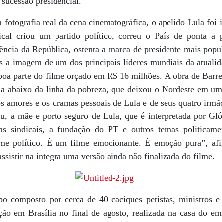
 sucessão presidencial.
fotografia real da cena cinematográfica, o apelido Lula foi
dical criou um partido político, correu o País de ponta a
ência da República, ostenta a marca de presidente mais popul
is a imagem de um dos principais líderes mundiais da atuali
a parte do filme orçado em R$ 16 milhões. A obra de Barreto 
da abaixo da linha da pobreza, que deixou o Nordeste em u
os amores e os dramas pessoais de Lula e de seus quatro irmã
, a mãe e porto seguro de Lula, que é interpretada por Glór
ias sindicais, a fundação do PT e outros temas politicam
me político. É um filme emocionante. É emoção pura”, afir
ssistir na íntegra uma versão ainda não finalizada do filme.
 composto por cerca de 40 caciques petistas, ministros e a
ão em Brasília no final de agosto, realizada na casa do emp