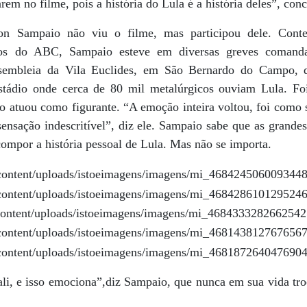
em no filme, pois a história do Lula é a história deles”, conc
on Sampaio não viu o filme, mas participou dele. Con
cos do ABC, Sampaio esteve em diversas greves comanda
assembleia da Vila Euclides, em São Bernardo do Campo, 
stádio onde cerca de 80 mil metalúrgicos ouviam Lula. Fo
 atuou como figurante. “A emoção inteira voltou, foi como s
nsação indescritível”, diz ele. Sampaio sabe que as grandes
ompor a história pessoal de Lula. Mas não se importa.
ali, e isso emociona”,diz Sampaio, que nunca em sua vida tr