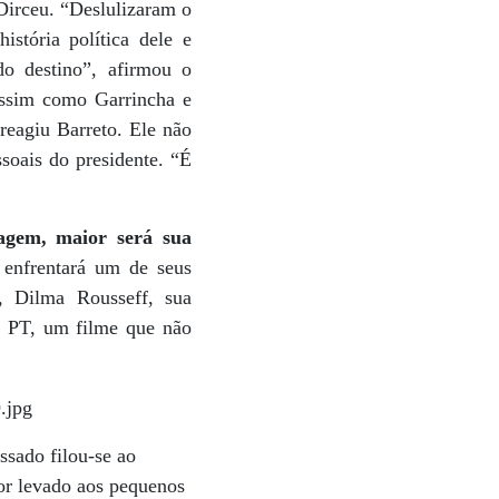
 Dirceu. “Deslulizaram o
istória política dele e
 destino”, afirmou o
 assim como Garrincha e
 reagiu Barreto. Ele não
soais do presidente. “É
ragem, maior será sua
enfrentará um de seus
l, Dilma Rousseff, sua
 o PT, um filme que não
ssado filou-se ao
for levado aos pequenos