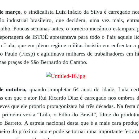
de março
, o sindicalista Luiz Inácio da Silva é carregado n
o industrial brasileiro, que decidem, uma vez mais, entra
alho. Poucas semanas antes, o torneiro mecânico estampara p
eportagem de ISTOÉ apresentava para todo o País aquele líd
 Lula, que em pleno regime militar insistia em enfrentar a
o Paulo (Fiesp) e aglutinava milhares de trabalhadores em hi
e nas praças de São Bernardo do Campo.
de outubro,
quando completar 64 anos de idade, Lula cert
nas em que o ator Rui Ricardo Diaz é carregado nos ombros d
eves que ele próprio protagonizara há três décadas. Na festa d
ela primeira vez a “Lula, o Filho do Brasil”, filme do produt
io Barreto. A estreia nacional desta que é a mais cara produ
neiro do próximo ano e pode se tornar uma importante ferrame