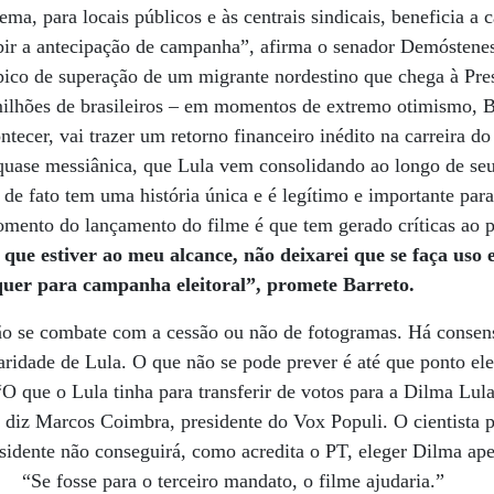
ma, para locais públicos e às centrais sindicais, beneficia a 
oibir a antecipação de campanha”, afirma o senador Demóste
pico de superação de um migrante nordestino que chega à Pre
milhões de brasileiros – em momentos de extremo otimismo, B
tecer, vai trazer um retorno financeiro inédito na carreira do
 quase messiânica, que Lula vem consolidando ao longo de se
 de fato tem uma história única e é legítimo e importante para
omento do lançamento do filme é que tem gerado críticas ao 
que estiver ao meu alcance, não deixarei que se faça uso e
uer para campanha eleitoral”, promete Barreto.
ão se combate com a cessão ou não de fotogramas. Há consen
ridade de Lula. O que não se pode prever é até que ponto ele 
O que o Lula tinha para transferir de votos para a Dilma Lula
, diz Marcos Coimbra, presidente do Vox Populi. O cientista p
esidente não conseguirá, como acredita o PT, eleger Dilma ap
“Se fosse para o terceiro mandato, o filme ajudaria.”