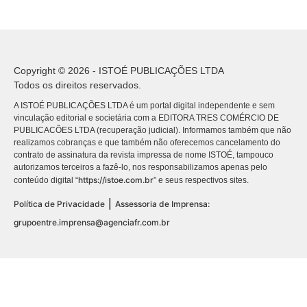
Copyright © 2026 - ISTOÉ PUBLICAÇÕES LTDA
Todos os direitos reservados.
A ISTOÉ PUBLICAÇÕES LTDA é um portal digital independente e sem
vinculação editorial e societária com a EDITORA TRES COMÉRCIO DE
PUBLICACÕES LTDA (recuperação judicial). Informamos também que não
realizamos cobranças e que também não oferecemos cancelamento do
contrato de assinatura da revista impressa de nome ISTOÉ, tampouco
autorizamos terceiros a fazê-lo, nos responsabilizamos apenas pelo
https://istoe.com.br
conteúdo digital “
” e seus respectivos sites.
|
Política de Privacidade
Assessoria de Imprensa:
grupoentre.imprensa@agenciafr.com.br