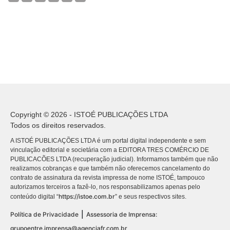
Copyright © 2026 - ISTOÉ PUBLICAÇÕES LTDA
Todos os direitos reservados.
A ISTOÉ PUBLICAÇÕES LTDA é um portal digital independente e sem
vinculação editorial e societária com a EDITORA TRES COMÉRCIO DE
PUBLICACÕES LTDA (recuperação judicial). Informamos também que não
realizamos cobranças e que também não oferecemos cancelamento do
contrato de assinatura da revista impressa de nome ISTOÉ, tampouco
autorizamos terceiros a fazê-lo, nos responsabilizamos apenas pelo
https://istoe.com.br
conteúdo digital “
” e seus respectivos sites.
|
Política de Privacidade
Assessoria de Imprensa:
grupoentre.imprensa@agenciafr.com.br