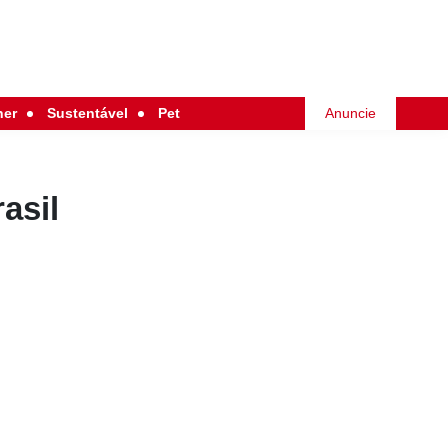
her
Sustentável
Pet
Anuncie
asil