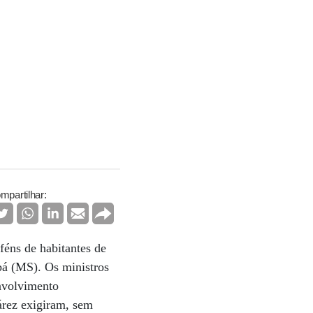
mpartilhar:
féns de habitantes de
bá (MS). Os ministros
envolvimento
árez exigiram, sem