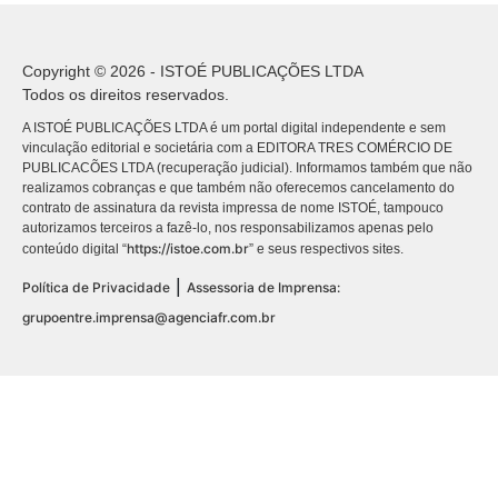
Copyright © 2026 - ISTOÉ PUBLICAÇÕES LTDA
Todos os direitos reservados.
A ISTOÉ PUBLICAÇÕES LTDA é um portal digital independente e sem
vinculação editorial e societária com a EDITORA TRES COMÉRCIO DE
PUBLICACÕES LTDA (recuperação judicial). Informamos também que não
realizamos cobranças e que também não oferecemos cancelamento do
contrato de assinatura da revista impressa de nome ISTOÉ, tampouco
autorizamos terceiros a fazê-lo, nos responsabilizamos apenas pelo
https://istoe.com.br
conteúdo digital “
” e seus respectivos sites.
|
Política de Privacidade
Assessoria de Imprensa:
grupoentre.imprensa@agenciafr.com.br