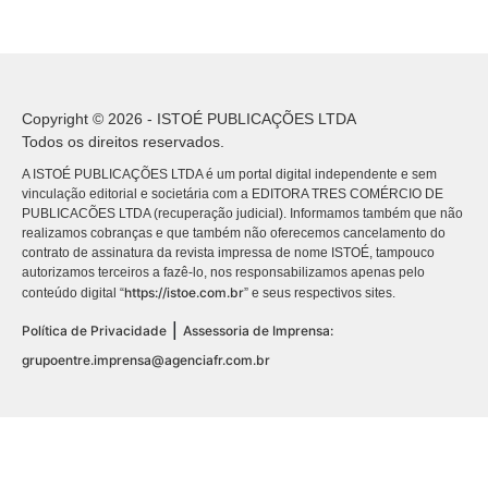
Copyright © 2026 - ISTOÉ PUBLICAÇÕES LTDA
Todos os direitos reservados.
A ISTOÉ PUBLICAÇÕES LTDA é um portal digital independente e sem
vinculação editorial e societária com a EDITORA TRES COMÉRCIO DE
PUBLICACÕES LTDA (recuperação judicial). Informamos também que não
realizamos cobranças e que também não oferecemos cancelamento do
contrato de assinatura da revista impressa de nome ISTOÉ, tampouco
autorizamos terceiros a fazê-lo, nos responsabilizamos apenas pelo
https://istoe.com.br
conteúdo digital “
” e seus respectivos sites.
|
Política de Privacidade
Assessoria de Imprensa:
grupoentre.imprensa@agenciafr.com.br