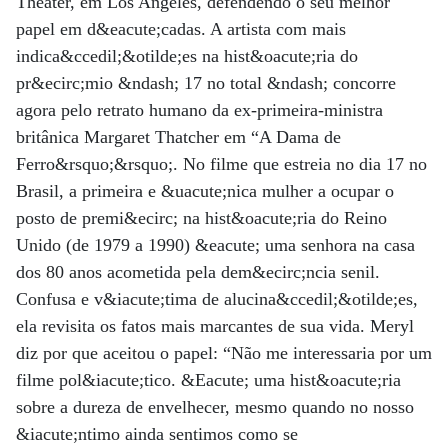
Theater, em Los Angeles, defendendo o seu melhor
papel em d&eacute;cadas. A artista com mais
indica&ccedil;&otilde;es na hist&oacute;ria do
pr&ecirc;mio &ndash; 17 no total &ndash; concorre
agora pelo retrato humano da ex-primeira-ministra
britânica Margaret Thatcher em “A Dama de
Ferro&rsquo;&rsquo;. No filme que estreia no dia 17 no
Brasil, a primeira e &uacute;nica mulher a ocupar o
posto de premi&ecirc; na hist&oacute;ria do Reino
Unido (de 1979 a 1990) &eacute; uma senhora na casa
dos 80 anos acometida pela dem&ecirc;ncia senil.
Confusa e v&iacute;tima de alucina&ccedil;&otilde;es,
ela revisita os fatos mais marcantes de sua vida. Meryl
diz por que aceitou o papel: “Não me interessaria por um
filme pol&iacute;tico. &Eacute; uma hist&oacute;ria
sobre a dureza de envelhecer, mesmo quando no nosso
&iacute;ntimo ainda sentimos como se