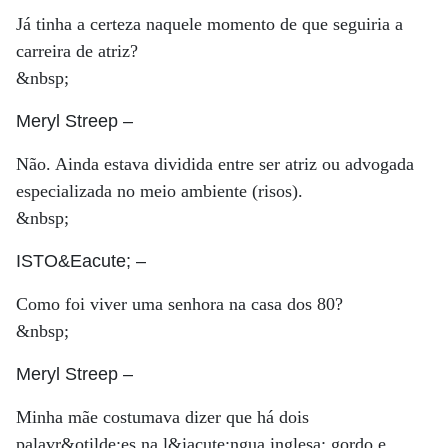
Já tinha a certeza naquele momento de que seguiria a
carreira de atriz?
&nbsp;
Meryl Streep
–
Não. Ainda estava dividida entre ser atriz ou advogada
especializada no meio ambiente (risos).
&nbsp;
ISTO&Eacute;
–
Como foi viver uma senhora na casa dos 80?
&nbsp;
Meryl Streep
–
Minha mãe costumava dizer que há dois
palavr&otilde;es na l&iacute;ngua inglesa: gordo e