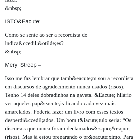
&nbsp;
ISTO&Eacute;
–
Como se sente ao ser a recordista de
indica&ccedil;&otilde;es?
&nbsp;
Meryl Streep
–
Isso me faz lembrar que tamb&eacute;m sou a recordista
em discursos de agradecimento nunca usados (risos).
Tenho 14 deles dobradinhos na gaveta. &Eacute; hilário
ver aqueles pap&eacute;is ficando cada vez mais
amarelados. Poderia fazer um livro com esses textos
desperdi&ccedil;ados. Um bom t&iacute;tulo seria: “Os
discursos que nunca foram declamados&rsquo;&rsquo;
(risos). Mas já estou preparando o pr&oacute;ximo. Para