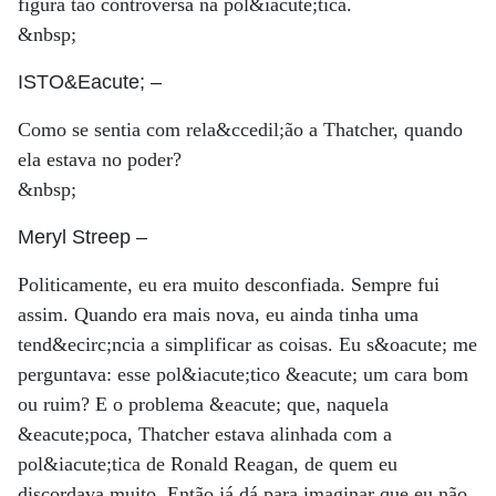
figura tão controversa na pol&iacute;tica.
&nbsp;
ISTO&Eacute;
–
Como se sentia com rela&ccedil;ão a Thatcher, quando
ela estava no poder?
&nbsp;
Meryl Streep
–
Politicamente, eu era muito desconfiada. Sempre fui
assim. Quando era mais nova, eu ainda tinha uma
tend&ecirc;ncia a simplificar as coisas. Eu s&oacute; me
perguntava: esse pol&iacute;tico &eacute; um cara bom
ou ruim? E o problema &eacute; que, naquela
&eacute;poca, Thatcher estava alinhada com a
pol&iacute;tica de Ronald Reagan, de quem eu
discordava muito. Então já dá para imaginar que eu não