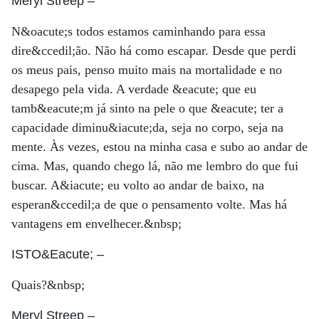
Meryl Streep
–
N&oacute;s todos estamos caminhando para essa
dire&ccedil;ão. Não há como escapar. Desde que perdi
os meus pais, penso muito mais na mortalidade e no
desapego pela vida. A verdade &eacute; que eu
tamb&eacute;m já sinto na pele o que &eacute; ter a
capacidade diminu&iacute;da, seja no corpo, seja na
mente. Às vezes, estou na minha casa e subo ao andar de
cima. Mas, quando chego lá, não me lembro do que fui
buscar. A&iacute; eu volto ao andar de baixo, na
esperan&ccedil;a de que o pensamento volte. Mas há
vantagens em envelhecer.&nbsp;
ISTO&Eacute;
–
Quais?&nbsp;
Meryl Streep
–