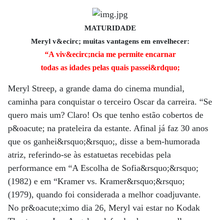
MATURIDADE
Meryl v&ecirc; muitas vantagens em envelhecer:
“A viv&ecirc;ncia me permite encarnar
todas as idades pelas quais passei&rdquo;
Meryl Streep, a grande dama do cinema mundial,
caminha para conquistar o terceiro Oscar da carreira. “Se
quero mais um? Claro! Os que tenho estão cobertos de
p&oacute; na prateleira da estante. Afinal já faz 30 anos
que os ganhei&rsquo;&rsquo;, disse a bem-humorada
atriz, referindo-se às estatuetas recebidas pela
performance em “A Escolha de Sofia&rsquo;&rsquo;
(1982) e em “Kramer vs. Kramer&rsquo;&rsquo;
(1979), quando foi considerada a melhor coadjuvante.
No pr&oacute;ximo dia 26, Meryl vai estar no Kodak