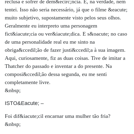
reclusa e sofrer de dem&ecirc;ncia. E, na verdade, nem
tentei. Isso não seria necessário, já que o filme &eacute;
muito subjetivo, supostamente visto pelos seus olhos.
Geralmente eu interpreto uma personagem
fict&iacute;cia ou ver&iacute;dica. E s&oacute; no caso
de uma personalidade real eu me sinto na
obriga&ccedil;ão de fazer justi&ccedil;a à sua imagem.
Aqui, curiosamente, fiz as duas coisas. Tive de imitar a
Thatcher do passado e inventar a do presente. Na
composi&ccedil;ão dessa segunda, eu me senti
completamente livre.
&nbsp;
ISTO&Eacute;
–
Foi dif&iacute;cil encarnar uma mulher tão fria?
&nbsp;