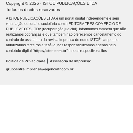
Copyright © 2026 - ISTOÉ PUBLICAÇÕES LTDA
Todos os direitos reservados.
A ISTOÉ PUBLICAÇÕES LTDA é um portal digital independente e sem
vinculação editorial e societária com a EDITORA TRES COMÉRCIO DE
PUBLICACÕES LTDA (recuperação judicial). Informamos também que não
realizamos cobranças e que também não oferecemos cancelamento do
contrato de assinatura da revista impressa de nome ISTOÉ, tampouco
autorizamos terceiros a fazê-lo, nos responsabilizamos apenas pelo
https://istoe.com.br
conteúdo digital “
” e seus respectivos sites.
|
Política de Privacidade
Assessoria de Imprensa:
grupoentre.imprensa@agenciafr.com.br