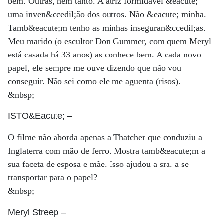
bem. Outras, nem tanto. A atriz formidável &eacute;
uma inven&ccedil;ão dos outros. Não &eacute; minha.
Tamb&eacute;m tenho as minhas inseguran&ccedil;as.
Meu marido (o escultor Don Gummer, com quem Meryl
está casada há 33 anos) as conhece bem. A cada novo
papel, ele sempre me ouve dizendo que não vou
conseguir. Não sei como ele me aguenta (risos).
&nbsp;
ISTO&Eacute;
–
O filme não aborda apenas a Thatcher que conduziu a
Inglaterra com mão de ferro. Mostra tamb&eacute;m a
sua faceta de esposa e mãe. Isso ajudou a sra. a se
transportar para o papel?
&nbsp;
Meryl Streep
–