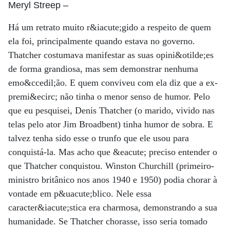
Meryl Streep
–
Há um retrato muito r&iacute;gido a respeito de quem
ela foi, principalmente quando estava no governo.
Thatcher costumava manifestar as suas opini&otilde;es
de forma grandiosa, mas sem demonstrar nenhuma
emo&ccedil;ão. E quem conviveu com ela diz que a ex-
premi&ecirc; não tinha o menor senso de humor. Pelo
que eu pesquisei, Denis Thatcher (o marido, vivido nas
telas pelo ator Jim Broadbent) tinha humor de sobra. E
talvez tenha sido esse o trunfo que ele usou para
conquistá-la. Mas acho que &eacute; preciso entender o
que Thatcher conquistou. Winston Churchill (primeiro-
ministro britânico nos anos 1940 e 1950) podia chorar à
vontade em p&uacute;blico. Nele essa
caracter&iacute;stica era charmosa, demonstrando a sua
humanidade. Se Thatcher chorasse, isso seria tomado