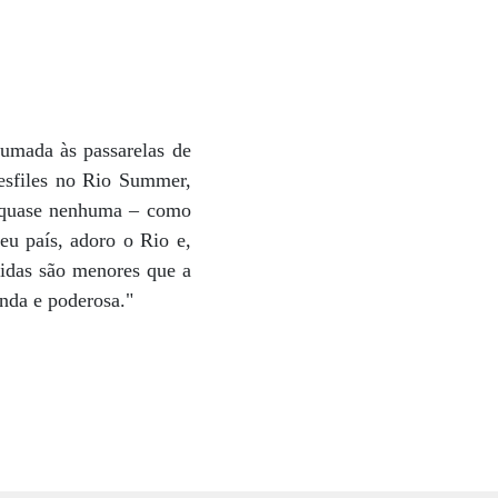
tumada às passarelas de
desfiles no Rio Summer,
r quase nenhuma – como
eu país, adoro o Rio e,
didas são menores que a
inda e poderosa."