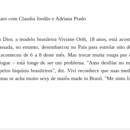
laro com Claudia Jordão e Adriana Prado
 Dior, a modelo brasileira Viviane Orth, 18 anos, está acos
assada, no entanto, desembarcou no País para estrelar oito 
 aconteceu de 6 a 8 deste mês. Mas trocar muita roupa po
 Vogue – está longe de ser um problema. "Amo desfilar no m
pelos biquínis brasileiros", diz. Vivi reconhece que suas me
, mas se acha muito sexy de maiôs made in Brasil. "Me sinto l