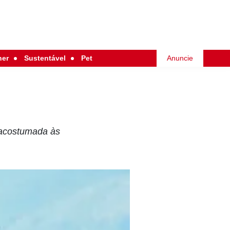
her
Sustentável
Pet
Anuncie
á acostumada às