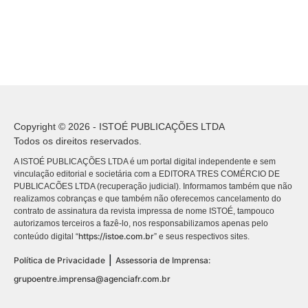
Copyright © 2026 - ISTOÉ PUBLICAÇÕES LTDA
Todos os direitos reservados.
A ISTOÉ PUBLICAÇÕES LTDA é um portal digital independente e sem
vinculação editorial e societária com a EDITORA TRES COMÉRCIO DE
PUBLICACÕES LTDA (recuperação judicial). Informamos também que não
realizamos cobranças e que também não oferecemos cancelamento do
contrato de assinatura da revista impressa de nome ISTOÉ, tampouco
autorizamos terceiros a fazê-lo, nos responsabilizamos apenas pelo
https://istoe.com.br
conteúdo digital “
” e seus respectivos sites.
|
Política de Privacidade
Assessoria de Imprensa:
grupoentre.imprensa@agenciafr.com.br