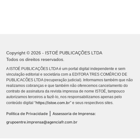
Copyright © 2026 - ISTOÉ PUBLICAÇÕES LTDA
Todos os direitos reservados.
A ISTOÉ PUBLICAÇÕES LTDA é um portal digital independente e sem
vinculação editorial e societária com a EDITORA TRES COMÉRCIO DE
PUBLICACÕES LTDA (recuperação judicial). Informamos também que não
realizamos cobranças e que também não oferecemos cancelamento do
contrato de assinatura da revista impressa de nome ISTOÉ, tampouco
autorizamos terceiros a fazê-lo, nos responsabilizamos apenas pelo
https://istoe.com.br
conteúdo digital “
” e seus respectivos sites.
|
Política de Privacidade
Assessoria de Imprensa:
grupoentre.imprensa@agenciafr.com.br