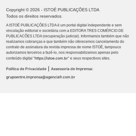
Copyright © 2026 - ISTOÉ PUBLICAÇÕES LTDA
Todos os direitos reservados.
A ISTOÉ PUBLICAÇÕES LTDA é um portal digital independente e sem
vinculação editorial e societária com a EDITORA TRES COMÉRCIO DE
PUBLICACÕES LTDA (recuperação judicial). Informamos também que não
realizamos cobranças e que também não oferecemos cancelamento do
contrato de assinatura da revista impressa de nome ISTOÉ, tampouco
autorizamos terceiros a fazê-lo, nos responsabilizamos apenas pelo
https://istoe.com.br
conteúdo digital “
” e seus respectivos sites.
|
Política de Privacidade
Assessoria de Imprensa:
grupoentre.imprensa@agenciafr.com.br