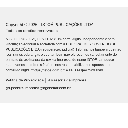
Copyright © 2026 - ISTOÉ PUBLICAÇÕES LTDA
Todos os direitos reservados.
A ISTOÉ PUBLICAÇÕES LTDA é um portal digital independente e sem
vinculação editorial e societária com a EDITORA TRES COMÉRCIO DE
PUBLICACÕES LTDA (recuperação judicial). Informamos também que não
realizamos cobranças e que também não oferecemos cancelamento do
contrato de assinatura da revista impressa de nome ISTOÉ, tampouco
autorizamos terceiros a fazê-lo, nos responsabilizamos apenas pelo
https://istoe.com.br
conteúdo digital “
” e seus respectivos sites.
|
Política de Privacidade
Assessoria de Imprensa:
grupoentre.imprensa@agenciafr.com.br