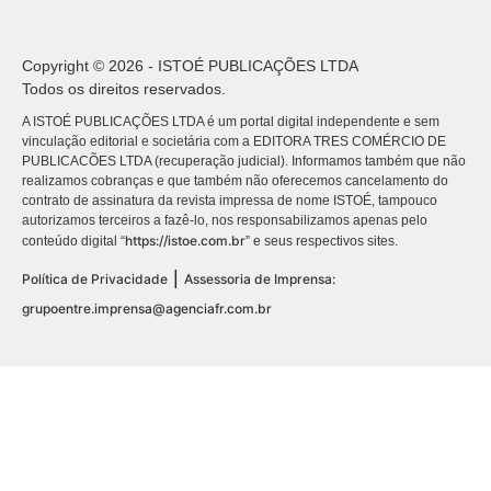
Copyright © 2026 - ISTOÉ PUBLICAÇÕES LTDA
Todos os direitos reservados.
A ISTOÉ PUBLICAÇÕES LTDA é um portal digital independente e sem
vinculação editorial e societária com a EDITORA TRES COMÉRCIO DE
PUBLICACÕES LTDA (recuperação judicial). Informamos também que não
realizamos cobranças e que também não oferecemos cancelamento do
contrato de assinatura da revista impressa de nome ISTOÉ, tampouco
autorizamos terceiros a fazê-lo, nos responsabilizamos apenas pelo
https://istoe.com.br
conteúdo digital “
” e seus respectivos sites.
|
Política de Privacidade
Assessoria de Imprensa:
grupoentre.imprensa@agenciafr.com.br