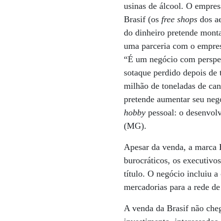
usinas de álcool. O empre
Brasif (os
free shops
dos ae
do dinheiro pretende montar
uma parceria com o empres
“É um negócio com perspec
sotaque perdido depois de 
milhão de toneladas de ca
pretende aumentar seu neg
hobby
pessoal: o desenvolv
(MG).
Apesar da venda, a marca B
burocráticos, os executivo
título. O negócio incluiu 
mercadorias para a rede de
A venda da Brasif não cheg