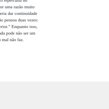
to repercutiu no
por uma razão muito
ueria dar continuidade
ão pensou duas vezes:
erior.” Enquanto isso,
nda pode não ser um
o mal não faz.