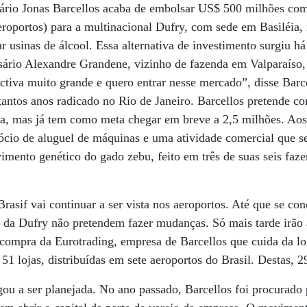
sário Jonas Barcellos acaba de embolsar US$ 500 milhões com
roportos) para a multinacional Dufry, com sede em Basiléia,
 usinas de álcool. Essa alternativa de investimento surgiu há 
ário Alexandre Grandene, vizinho de fazenda em Valparaíso, 
tiva muito grande e quero entrar nesse mercado”, disse Bar
tantos anos radicado no Rio de Janeiro. Barcellos pretende 
na, mas já tem como meta chegar em breve a 2,5 milhões. Ao
ócio de aluguel de máquinas e uma atividade comercial que 
imento genético do gado zebu, feito em três de suas seis fa
rasif vai continuar a ser vista nos aeroportos. Até que se co
s da Dufry não pretendem fazer mudanças. Só mais tarde irão 
a compra da Eurotrading, empresa de Barcellos que cuida da lo
 51 lojas, distribuídas em sete aeroportos do Brasil. Destas,
ou a ser planejada. No ano passado, Barcellos foi procurado 