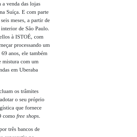
 a venda das lojas
 na Suíça. E com parte
seis meses, a partir de
interior de São Paulo.
cellos à ISTOÉ, com
começar processando um
s 69 anos, ele também
se mistura com um
zendas em Uberaba
ncluam os trâmites
adotar o seu próprio
gística que fornece
 29 como
free shops
.
por três bancos de