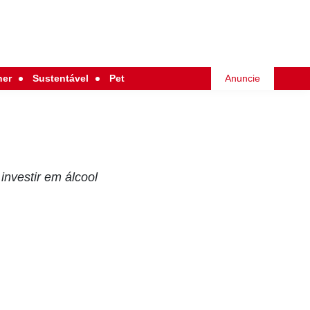
her
Sustentável
Pet
Anuncie
investir em álcool