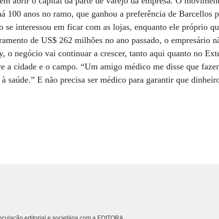
 em abrir o capital da parte de varejo da empresa. O movimen
há 100 anos no ramo, que ganhou a preferência de Barcellos 
o se interessou em ficar com as lojas, enquanto ele próprio q
uramento de US$ 262 milhões no ano passado, o empresário n
, o negócio vai continuar a crescer, tanto aqui quanto no Ext
tre a cidade e o campo. “Um amigo médico me disse que faze
 saúde.” E não precisa ser médico para garantir que dinheir
culação editorial e societária com a EDITORA