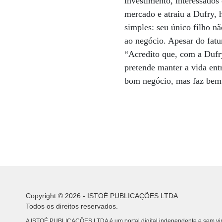
investimento, interessados
mercado e atraiu a Dufry, 
simples: seu único filho nã
ao negócio. Apesar do fat
“Acredito que, com a Dufry
pretende manter a vida en
bom negócio, mas faz bem à
Copyright © 2026 - ISTOÉ PUBLICAÇÕES LTDA
Todos os direitos reservados.
A ISTOÉ PUBLICAÇÕES LTDA é um portal digital independente e sem vin