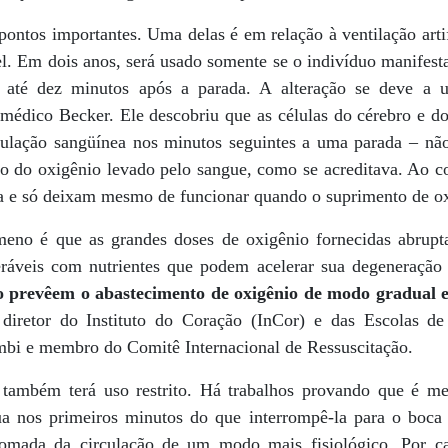
ontos importantes. Uma delas é em relação à ventilação artif
l. Em dois anos, será usado somente se o indivíduo manifesta
e até dez minutos após a parada. A alteração se deve a
 médico Becker. Ele descobriu que as células do cérebro e do
irculação sangüínea nos minutos seguintes a uma parada – 
o do oxigênio levado pelo sangue, como se acreditava. Ao co
a e só deixam mesmo de funcionar quando o suprimento de oxi
meno é que as grandes doses de oxigênio fornecidas abrup
eráveis com nutrientes que podem acelerar sua degeneração
 prevêem o abastecimento de oxigênio de modo gradual e
diretor do Instituto do Coração (InCor) e das Escolas d
i e membro do Comitê Internacional de Ressuscitação.
 também terá uso restrito. Há trabalhos provando que é m
ua nos primeiros minutos do que interrompê-la para o boca
mada da circulação de um modo mais fisiológico. Por ca