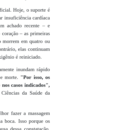
icial. Hoje, o suporte é
r insuficiência cardíaca
 um achado recente – e
 coração – as primeiras
não morrem em quatro ou
ntrário, elas continuam
gênio é reiniciado.
tamente inundam rápido
 e morte.
"Por isso, os
 nos casos indicados",
e Ciências da Saúde da
elhor fazer a massagem
 a boca. Isso porque os
usa dessa constatação,