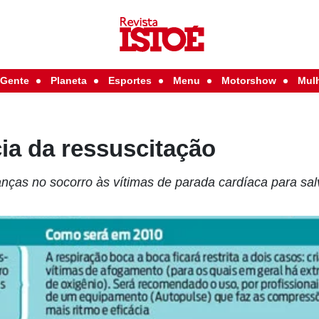
Gente
Planeta
Esportes
Menu
Motorshow
Mul
ia da ressuscitação
as no socorro às vítimas de parada cardíaca para sal