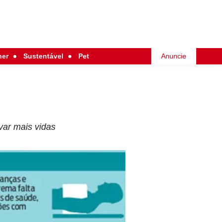
her
Sustentável
Pet
Anuncie
var mais vidas