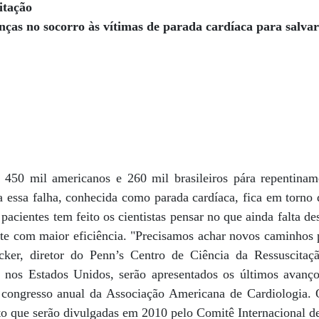
itação
as no socorro às vítimas de parada cardíaca para salvar
 450 mil americanos e 260 mil brasileiros pára repentinam
a essa falha, conhecida como parada cardíaca, fica em torn
acientes tem feito os cientistas pensar no que ainda falta des
rte com maior eficiência. "Precisamos achar novos caminhos p
er, diretor do Penn’s Centro de Ciência da Ressuscitaç
, nos Estados Unidos, serão apresentados os últimos avanç
ongresso anual da Associação Americana de Cardiologia. O 
to que serão divulgadas em 2010 pelo Comitê Internacional d