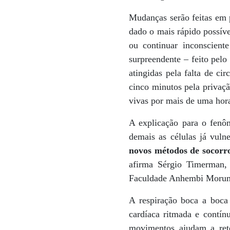
Mudanças serão feitas em p
dado o mais rápido possíve
ou continuar inconscient
surpreendente – feito pelo
atingidas pela falta de c
cinco minutos pela privaçã
vivas por mais de uma hor
A explicação para o fenô
demais as células já vuln
novos métodos de socorro
afirma Sérgio Timerman, 
Faculdade Anhembi Morumb
A respiração boca a boca
cardíaca ritmada e contín
movimentos ajudam a reto