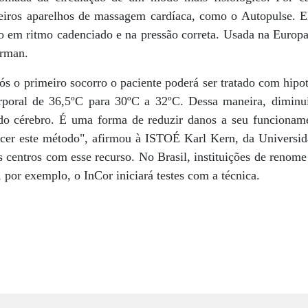
iros aparelhos de massagem cardíaca, como o Autopulse. El
o em ritmo cadenciado e na pressão correta. Usada na Europa
erman.
s o primeiro socorro o paciente poderá ser tratado com hipo
orporal de 36,5ºC para 30ºC a 32ºC. Dessa maneira, diminu
 do cérebro. É uma forma de reduzir danos a seu funcionam
cer este método", afirmou à ISTOÉ Karl Kern, da Universid
 centros com esse recurso. No Brasil, instituições de renom
 por exemplo, o InCor iniciará testes com a técnica.