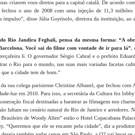
as criarem voos diretos para a capital catalã. De acordo co
e fechou o ano de 2008 com uma injeção de 11,3 milhões 
 impulso”, disse Júlia Goytisolo, diretora da instituição, ao 
 do Rio Jandira Feghali, pensa da mesma forma: “A ob
Barcelona. Você sai do filme com vontade de ir para lá”
,
terçafeira 6. O governador Sérgio Cabral e o prefeito Edua
ar o Rio para o mundo, nas suas mais variadas facetas cultur
 que a cidade tem de bom.”
 da sua colega parisiense Christine Albanel, que fechou com
ade-luz em 2010. Para isso, a secretária da Cultura fez lobby
neração fiscal destinadas a baratear as filmagens nos charmo
não faltam no cenário natural do Rio de Janeiro e arredores. N
o Brasileiro de Woody Allen” estão o Hotel Copacabana Palac
y. “Queremos que ele se encante pela cidade”, diz a produtor
deseja também rodar cenas em São Paulo, a O2 vai levar os 