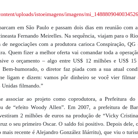
barcam em São Paulo e passam dois dias em reunião com a 
cineasta Fernando Meirelles. Na sequência, viajam para o Rio
a de negociações com a produtora carioca Conspiração, QG 
ra. Quem fizer a melhor oferta vai comandar toda a operação
usive o orçamento – algo entre US$ 12 milhões e US$ 15
. Bem-humorado, o diretor faz piada com a sua atual condi
 me ligam e dizem: vamos pôr dinheiro se você vier filmar
s Unidas filmando.”
se associar ao projeto como coprodutora, a Prefeitura do
ou de “efeito Woody Allen”. Em 2007, a prefeitura de Ba
vestiram 2 milhões de euros na produção de “Vicky Cristin
ruz o seu primeiro Oscar. O saldo foi positivo. Depois dele, 
o mais recente é Alejandro González Iñárritu), que viu o tur