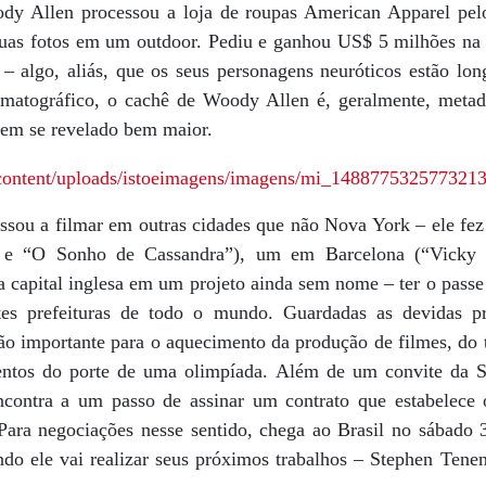
y Allen processou a loja de roupas American Apparel pelo 
uas fotos em um outdoor. Pediu e ganhou US$ 5 milhões na J
– algo, aliás, que os seus personagens neuróticos estão lon
ematográfico, o cachê de Woody Allen é, geralmente, metad
tem se revelado bem maior.
ssou a filmar em outras cidades que não Nova York – ele fez
 e “O Sonho de Cassandra”), um em Barcelona (“Vicky C
a capital inglesa em um projeto ainda sem nome – ter o passe
es prefeituras de todo o mundo. Guardadas as devidas p
ão importante para o aquecimento da produção de filmes, do 
ntos do porte de uma olimpíada. Além de um convite da Se
ncontra a um passo de assinar um contrato que estabelece
 Para negociações nesse sentido, chega ao Brasil no sábado 
do ele vai realizar seus próximos trabalhos – Stephen Ten