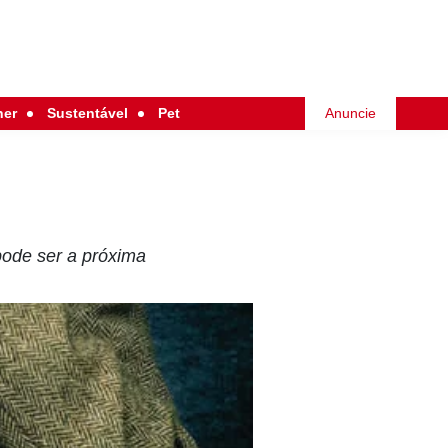
her
Sustentável
Pet
Anuncie
pode ser a próxima