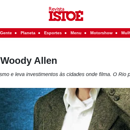
Gente
Planeta
Esportes
Menu
Motorshow
Mul
 Woody Allen
ismo e leva investimentos às cidades onde filma. O Rio 