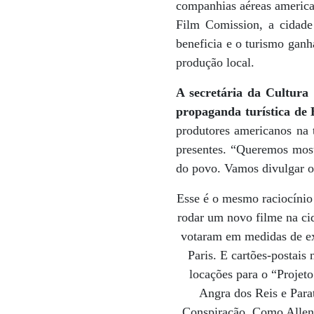
companhias aéreas american
Film Comission, a cidad
beneficia e o turismo ganha
produção local.
A secretária da Cultura
propaganda turística de 
produtores americanos na 
presentes. “Queremos mostr
do povo. Vamos divulgar o
Esse é o mesmo raciocínio
rodar um novo filme na cid
votaram em medidas de exo
Paris. E cartões-postais 
locações para o “Projet
Angra dos Reis e Parat
Conspiração. Como Allen 