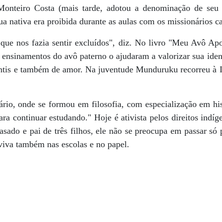
Monteiro Costa (mais tarde, adotou a denominação de se
ngua nativa era proibida durante as aulas com os missionários ca
que nos fazia sentir excluídos", diz. No livro "Meu Avô Apo
ensinamentos do avô paterno o ajudaram a valorizar sua ident
antis e também de amor. Na juventude Munduruku recorreu à Ig
rio, onde se formou em filosofia, com especialização em hist
ra continuar estudando." Hoje é ativista pelos direitos indí
ado e pai de três filhos, ele não se preocupa em passar só p
 viva também nas escolas e no papel.