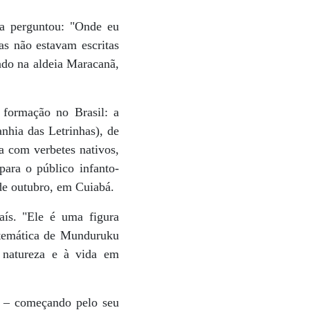
na perguntou: "Onde eu
as não estavam escritas
ado na aldeia Maracanã,
 formação no Brasil: a
anhia das Letrinhas), de
a com verbetes nativos,
ara o público infanto-
 de outubro, em Cuiabá.
aís. "Ele é uma figura
 A temática de Munduruku
 natureza e à vida em
ça – começando pelo seu