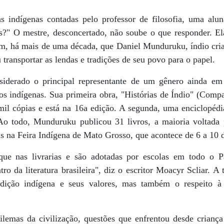
s indígenas contadas pelo professor de filosofia, uma alu
s?" O mestre, desconcertado, não soube o que responder. El
m, há mais de uma década, que Daniel Munduruku, índio cri
u transportar as lendas e tradições de seu povo para o papel.
siderado o principal representante de um gênero ainda em
ovos indígenas. Sua primeira obra, "Histórias de Índio" (Comp
il cópias e está na 16a edição. A segunda, uma enciclopédi
o todo, Munduruku publicou 31 livros, a maioria voltada p
ois na Feira Indígena de Mato Grosso, que acontece de 6 a 10
ue nas livrarias e são adotadas por escolas em todo o P
tro da literatura brasileira", diz o escritor Moacyr Scliar.
adição indígena e seus valores, mas também o respeito à
dilemas da civilização, questões que enfrentou desde crian