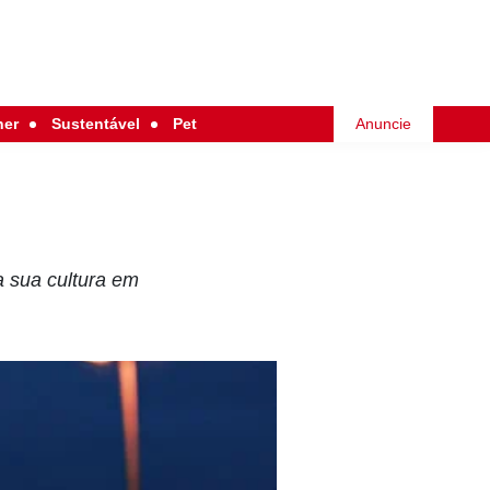
her
Sustentável
Pet
Anuncie
a sua cultura em