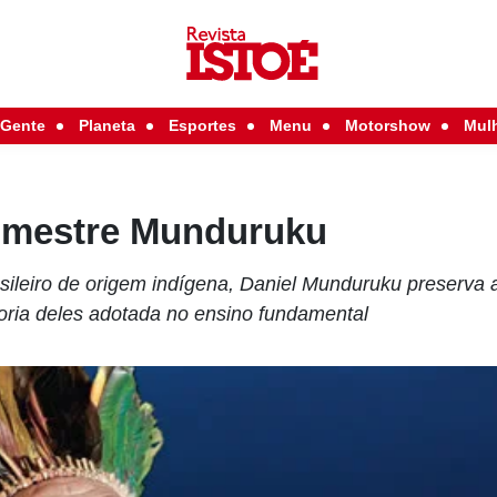
Gente
Planeta
Esportes
Menu
Motorshow
Mul
o mestre Munduruku
asileiro de origem indígena, Daniel Munduruku preserva 
ioria deles adotada no ensino fundamental