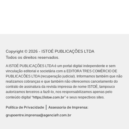
Copyright © 2026 - ISTOÉ PUBLICAÇÕES LTDA
Todos os direitos reservados.
A ISTOÉ PUBLICAÇÕES LTDA é um portal digital independente e sem
vinculação editorial e societária com a EDITORA TRES COMÉRCIO DE
PUBLICACÕES LTDA (recuperação judicial). Informamos também que não
realizamos cobranças e que também não oferecemos cancelamento do
contrato de assinatura da revista impressa de nome ISTOÉ, tampouco
autorizamos terceiros a fazê-lo, nos responsabilizamos apenas pelo
https://istoe.com.br
conteúdo digital “
” e seus respectivos sites.
|
Política de Privacidade
Assessoria de Imprensa:
grupoentre.imprensa@agenciafr.com.br