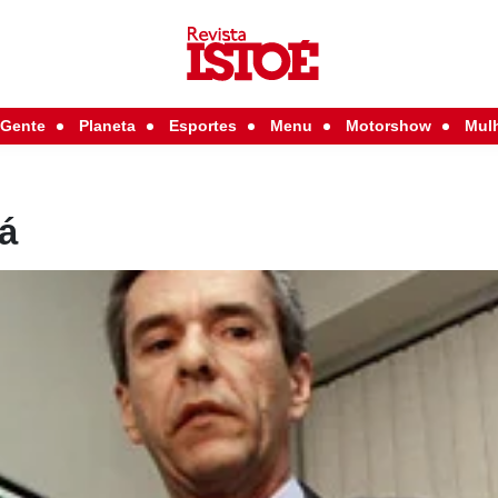
Gente
Planeta
Esportes
Menu
Motorshow
Mul
á