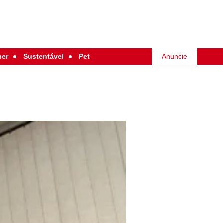
her
Sustentável
Pet
Anuncie