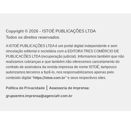
Copyright © 2026 - ISTOÉ PUBLICAÇÕES LTDA
Todos os direitos reservados.
A ISTOÉ PUBLICAÇÕES LTDA é um portal digital independente e sem
vinculação editorial e societária com a EDITORA TRES COMÉRCIO DE
PUBLICACÕES LTDA (recuperação judicial). Informamos também que não
realizamos cobranças e que também não oferecemos cancelamento do
contrato de assinatura da revista impressa de nome ISTOÉ, tampouco
autorizamos terceiros a fazê-lo, nos responsabilizamos apenas pelo
https://istoe.com.br
conteúdo digital “
” e seus respectivos sites.
|
Política de Privacidade
Assessoria de Imprensa:
grupoentre.imprensa@agenciafr.com.br