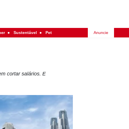
her
Sustentável
Pet
Anuncie
m cortar salários. E