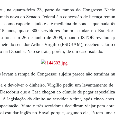
u, na quarta-feira 23, parte da rampa do Congresso Naci
 mais nova do Senado Federal é a concessão de licença remun
 – como capoeira, judô e até medicina do sono – que nada t
s 15 anos, quase 300 servidores foram estudar no Exterio
o à tona em 26 de junho de 2009, quando ISTOÉ revelou qu
inete do senador Arthur Virgílio (PSDBAM), recebeu salário 
o na Espanha. Não se trata, porém, de um caso isolado.
 lavam a rampa do Congresso: sujeira parece não terminar n
a e devolver o dinheiro, Virgílio pediu um levantamento de 
. Descobriu que a Casa chegou ao cúmulo de pagar especializ
A legislação dá direito ao servidor a tirar, após cinco anos
pacitação. Vinte e três servidores decidiram viajar para apre
 foi estudar inglês no Havaí porque, segundo ele, lá tem uma