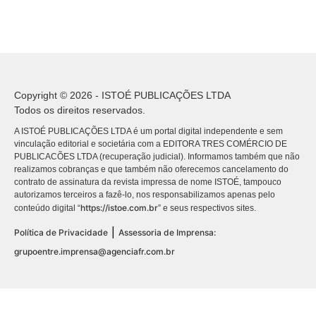
Copyright © 2026 - ISTOÉ PUBLICAÇÕES LTDA
Todos os direitos reservados.
A ISTOÉ PUBLICAÇÕES LTDA é um portal digital independente e sem
vinculação editorial e societária com a EDITORA TRES COMÉRCIO DE
PUBLICACÕES LTDA (recuperação judicial). Informamos também que não
realizamos cobranças e que também não oferecemos cancelamento do
contrato de assinatura da revista impressa de nome ISTOÉ, tampouco
autorizamos terceiros a fazê-lo, nos responsabilizamos apenas pelo
https://istoe.com.br
conteúdo digital “
” e seus respectivos sites.
|
Política de Privacidade
Assessoria de Imprensa:
grupoentre.imprensa@agenciafr.com.br