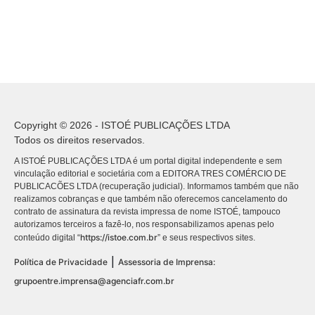
Copyright © 2026 - ISTOÉ PUBLICAÇÕES LTDA
Todos os direitos reservados.
A ISTOÉ PUBLICAÇÕES LTDA é um portal digital independente e sem
vinculação editorial e societária com a EDITORA TRES COMÉRCIO DE
PUBLICACÕES LTDA (recuperação judicial). Informamos também que não
realizamos cobranças e que também não oferecemos cancelamento do
contrato de assinatura da revista impressa de nome ISTOÉ, tampouco
autorizamos terceiros a fazê-lo, nos responsabilizamos apenas pelo
https://istoe.com.br
conteúdo digital “
” e seus respectivos sites.
|
Política de Privacidade
Assessoria de Imprensa:
grupoentre.imprensa@agenciafr.com.br