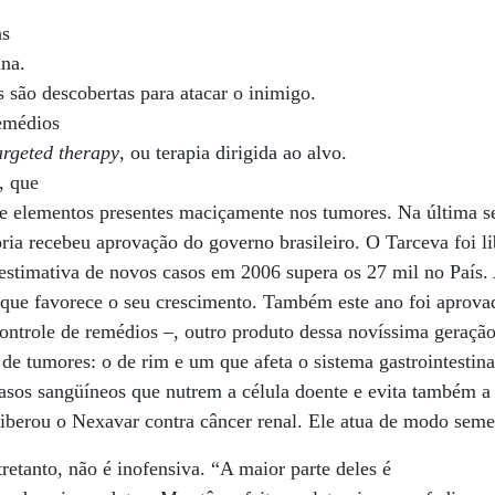
as
ina.
 são descobertas para atacar o inimigo.
emédios
rgeted therapy
, ou terapia dirigida ao alvo.
, que
e elementos presentes maciçamente nos tumores. Na última 
oria recebeu aprovação do governo brasileiro. O Tarceva foi l
estimativa de novos casos em 2006 supera os 27 mil no País.
a que favorece o seu crescimento. Também este ano foi aprov
ontrole de remédios –, outro produto dessa novíssima geração
 de tumores: o de rim e um que afeta o sistema gastrointestin
sos sangüíneos que nutrem a célula doente e evita também a 
iberou o Nexavar contra câncer renal. Ele atua de modo seme
retanto, não é inofensiva. “A maior parte deles é