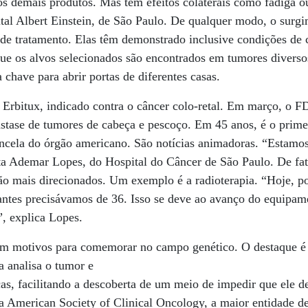
s demais produtos. Mas têm efeitos colaterais como fadiga ou
tal Albert Einstein, de São Paulo. De qualquer modo, o surg
 de tratamento. Elas têm demonstrado inclusive condições de 
que os alvos selecionados são encontrados em tumores divers
have para abrir portas de diferentes casas.
 Erbitux, indicado contra o câncer colo-retal. Em março, o 
stase de tumores de cabeça e pescoço. Em 45 anos, é o prime
ncela do órgão americano. São notícias animadoras. “Estamos
nta Ademar Lopes, do Hospital do Câncer de São Paulo. De fa
ão mais direcionados. Um exemplo é a radioterapia. “Hoje, 
 antes precisávamos de 36. Isso se deve ao avanço do equipa
, explica Lopes.
êm motivos para comemorar no campo genético. O destaque é 
 analisa o tumor e
as, facilitando a descoberta de um meio de impedir que ele d
da American Society of Clinical Oncology, a maior entidade 