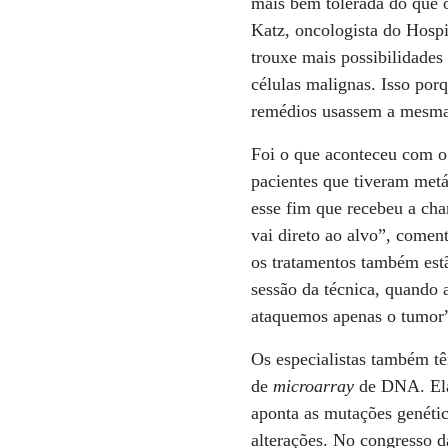
mais bem tolerada do que o
Katz, oncologista do Hospi
trouxe mais possibilidades
células malignas. Isso por
remédios usassem a mesma c
Foi o que aconteceu com o
pacientes que tiveram metá
esse fim que recebeu a cha
vai direto ao alvo”, come
os tratamentos também est
sessão da técnica, quando
ataquemos apenas o tumor”
Os especialistas também t
de
microarray
de DNA. Ela
aponta as mutações genétic
alterações. No congresso 