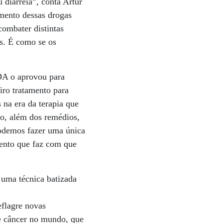
 diarréia”, conta Artur
imento dessas drogas
combater distintas
os. É como se os
FDA o aprovou para
iro tratamento para
 na era da terapia que
to, além dos remédios,
podemos fazer uma única
mento que faz com que
uma técnica batizada
eflagre novas
de câncer no mundo, que