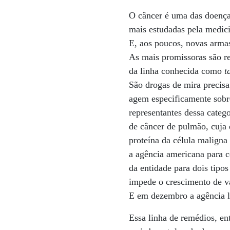
O câncer é uma das doenç
mais estudadas pela medic
E, aos poucos, novas armas
As mais promissoras são r
da linha conhecida como
ta
São drogas de mira precisa
agem especificamente sobr
representantes dessa categ
de câncer de pulmão, cuja 
proteína da célula malign
a agência americana para c
da entidade para dois tipos
impede o crescimento de va
E em dezembro a agência l
Essa linha de remédios, ent