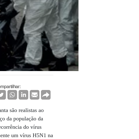
mpartilhar:
nta são realistas ao
rço da população da
corrência do vírus
amente um vírus H5N1 na