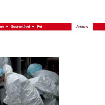
her
Sustentável
Pet
Anuncie