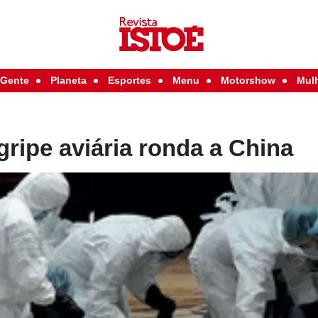
Gente
Planeta
Esportes
Menu
Motorshow
Mul
gripe aviária ronda a China