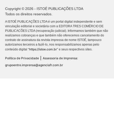
Copyright © 2026 - ISTOÉ PUBLICAÇÕES LTDA
Todos os direitos reservados.
A ISTOÉ PUBLICAÇÕES LTDA é um portal digital independente e sem
vinculação editorial e societária com a EDITORA TRES COMÉRCIO DE
PUBLICACÕES LTDA (recuperação judicial). Informamos também que não
realizamos cobranças e que também não oferecemos cancelamento do
contrato de assinatura da revista impressa de nome ISTOÉ, tampouco
autorizamos terceiros a fazê-lo, nos responsabilizamos apenas pelo
https://istoe.com.br
conteúdo digital “
” e seus respectivos sites.
|
Política de Privacidade
Assessoria de Imprensa:
grupoentre.imprensa@agenciafr.com.br