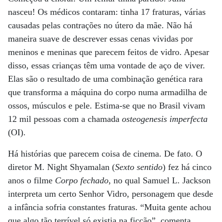
nasceu! Os médicos contaram: tinha 17 fraturas, várias
causadas pelas contrações no útero da mãe. Não há
maneira suave de descrever essas cenas vividas por
meninos e meninas que parecem feitos de vidro. Apesar
disso, essas crianças têm uma vontade de aço de viver.
Elas são o resultado de uma combinação genética rara
que transforma a máquina do corpo numa armadilha de
ossos, músculos e pele. Estima-se que no Brasil vivam
12 mil pessoas com a chamada
osteogenesis imperfecta
(OI).
Há histórias que parecem coisa de cinema. De fato. O
diretor M. Night Shyamalan (
Sexto sentido
) fez há cinco
anos o filme
Corpo fechado
, no qual Samuel L. Jackson
interpreta um certo Senhor Vidro, personagem que desde
a infância sofria constantes fraturas. “Muita gente achou
que algo tão terrível só existia na ficção”, comenta