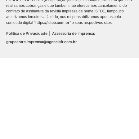
PUBLICACÕES LTDA (recuperação judicial). Informamos também que não
realizamos cobranças e que também não oferecemos cancelamento do
contrato de assinatura da revista impressa de nome ISTOÉ, tampouco
autorizamos terceiros a fazê-lo, nos responsabilizamos apenas pelo
https://istoe.com.br
conteúdo digital “
” e seus respectivos sites.
|
Política de Privacidade
Assessoria de Imprensa:
grupoentre.imprensa@agenciafr.com.br