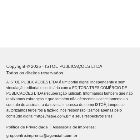
Copyright © 2026 - ISTOÉ PUBLICAÇÕES LTDA
Todos os direitos reservados.
A ISTOÉ PUBLICAÇÕES LTDA é um portal digital independente e sem
vinculação editorial e societária com a EDITORA TRES COMÉRCIO DE
PUBLICACÕES LTDA (recuperação judicial). Informamos também que não
realizamos cobranças e que também não oferecemos cancelamento do
contrato de assinatura da revista impressa de nome ISTOÉ, tampouco
autorizamos terceiros a fazê-lo, nos responsabilizamos apenas pelo
https://istoe.com.br
conteúdo digital “
” e seus respectivos sites.
|
Política de Privacidade
Assessoria de Imprensa:
grupoentre.imprensa@agenciafr.com.br