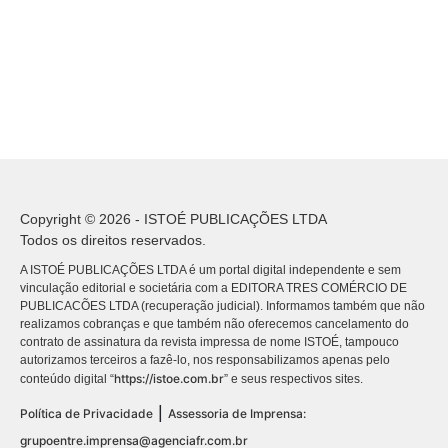
Copyright © 2026 - ISTOÉ PUBLICAÇÕES LTDA
Todos os direitos reservados.
A ISTOÉ PUBLICAÇÕES LTDA é um portal digital independente e sem
vinculação editorial e societária com a EDITORA TRES COMÉRCIO DE
PUBLICACÕES LTDA (recuperação judicial). Informamos também que não
realizamos cobranças e que também não oferecemos cancelamento do
contrato de assinatura da revista impressa de nome ISTOÉ, tampouco
autorizamos terceiros a fazê-lo, nos responsabilizamos apenas pelo
https://istoe.com.br
conteúdo digital “
” e seus respectivos sites.
|
Política de Privacidade
Assessoria de Imprensa:
grupoentre.imprensa@agenciafr.com.br