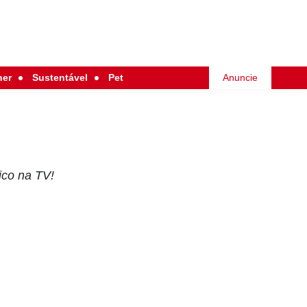
her
Sustentável
Pet
Anuncie
ico na TV!