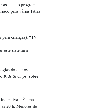
or assista ao programa
iado para várias fatias
 para crianças), “TV
r este sistema a
logias do que os
vro
Kids & chips
, sobre
o indicativa. “É uma
é as 20 h. Menores de