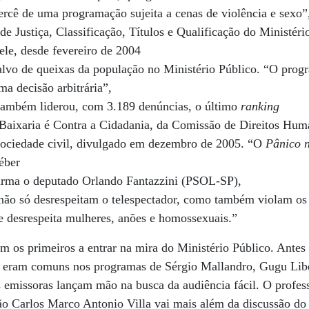
rcê de uma programação sujeita a cenas de violência e sexo”,
e Justiça, Classificação, Títulos e Qualificação do Ministério
e, desde fevereiro de 2004
alvo de queixas da população no Ministério Público. “O prog
a decisão arbitrária”,
também liderou, com 3.189 denúncias, o último
ranking
aixaria é Contra a Cidadania, da Comissão de Direitos Hu
sociedade civil, divulgado em dezembro de 2005. “O
Pânico 
léber
afirma o deputado Orlando Fantazzini (PSOL-SP),
não só desrespeitam o telespectador, como também violam os
e desrespeita mulheres, anões e homossexuais.”
am os primeiros a entrar na mira do Ministério Público. Antes 
is eram comuns nos programas de Sérgio Mallandro, Gugu Lib
s emissoras lançam mão na busca da audiência fácil. O profess
ão Carlos Marco Antonio Villa vai mais além da discussão do