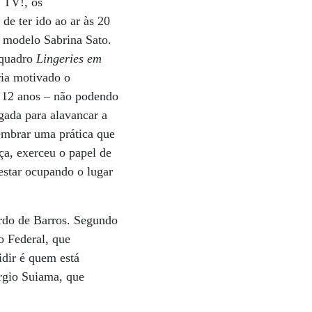
 TV!, os
e ter ido ao ar às 20
a modelo Sabrina Sato.
 quadro
Lingeries em
ria motivado o
e 12 anos – não podendo
gada para alavancar a
lembrar uma prática que
iça, exerceu o papel de
estar ocupando o lugar
ardo de Barros. Segundo
o Federal, que
idir é quem está
rgio Suiama, que