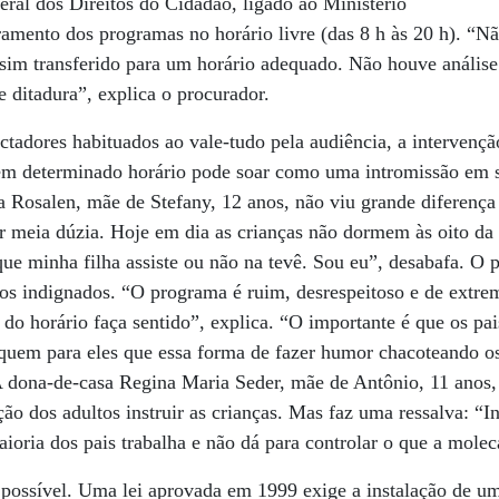
eral dos Direitos do Cidadão, ligado ao Ministério
amento dos programas no horário livre (das 8 h às 20 h). “Nã
 sim transferido para um horário adequado. Não houve análise
 ditadura”, explica o procurador.
ectadores habituados ao vale-tudo pela audiência, a intervençã
 em determinado horário pode soar como uma intromissão em s
na Rosalen, mãe de Stefany, 12 anos, não viu grande diferenç
por meia dúzia. Hoje em dia as crianças não dormem às oito da
que minha filha assiste ou não na tevê. Sou eu”, desabafa. 
os indignados. “O programa é ruim, desrespeitoso e de extr
do horário faça sentido”, explica. “O importante é que os pai
iquem para eles que essa forma de fazer humor chacoteando os
A dona-de-casa Regina Maria Seder, mãe de Antônio, 11 anos, 
ão dos adultos instruir as crianças. Mas faz uma ressalva: “I
aioria dos pais trabalha e não dá para controlar o que a molec
 possível. Uma lei aprovada em 1999 exige a instalação de u