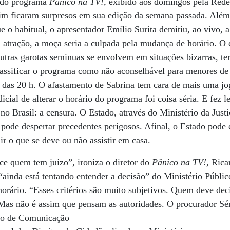
do programa
Pânico na TV!
, exibido aos domingos pela Rede
im ficaram surpresos em sua edição da semana passada. Além d
ue o habitual, o apresentador Emílio Surita demitiu, ao vivo, 
a atração, a moça seria a culpada pela mudança de horário. O
utras garotas seminuas se envolvem em situações bizarras, te
classificar o programa como não aconselhável para menores d
es das 20 h. O afastamento de Sabrina tem cara de mais uma jo
icial de alterar o horário do programa foi coisa séria. E fez 
s no Brasil: a censura. O Estado, através do Ministério da Just
 pode despertar precedentes perigosos. Afinal, o Estado pode 
ir o que se deve ou não assistir em casa.
 quem tem juízo”, ironiza o diretor do
Pânico na TV!
, Ric
“ainda está tentando entender a decisão” do Ministério Públic
rário. “Esses critérios são muito subjetivos. Quem deve dec
. Mas não é assim que pensam as autoridades. O procurador Sé
lho de Comunicação