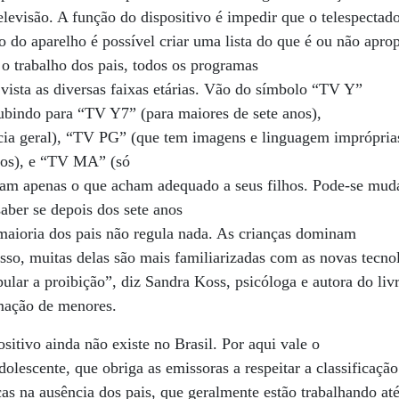
elevisão. A função do dispositivo é impedir que o telespectad
 do aparelho é possível criar uma lista do que é ou não apropr
r o trabalho dos pais, todos os programas
 vista as diversas faixas etárias. Vão do símbolo “TV Y”
subindo para “TV Y7” (para maiores de sete anos),
ia geral), “TV PG” (que tem imagens e linguagem impróprias
nos), e “TV MA” (só
eram apenas o que acham adequado a seus filhos. Pode-se muda
aber se depois dos sete anos
maioria dos pais não regula nada. As crianças dominam
sso, muitas delas são mais familiarizadas com as novas tecno
lar a proibição”, diz Sandra Koss, psicóloga e autora do li
mação de menores.
ositivo ainda não existe no Brasil. Por aqui vale o
olescente, que obriga as emissoras a respeitar a classificaçã
ças na ausência dos pais, que geralmente estão trabalhando at