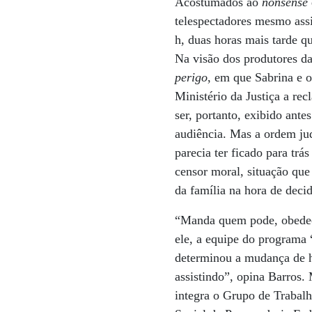
Acostumados ao
nonsense
telespectadores mesmo ass
h, duas horas mais tarde q
Na visão dos produtores d
perigo
, em que Sabrina e o
Ministério da Justiça a re
ser, portanto, exibido ant
audiência. Mas a ordem jud
parecia ter ficado para trá
censor moral, situação que
da família na hora de decid
“Manda quem pode, obedece
ele, a equipe do programa 
determinou a mudança de ho
assistindo”, opina Barros
integra o Grupo de Traba