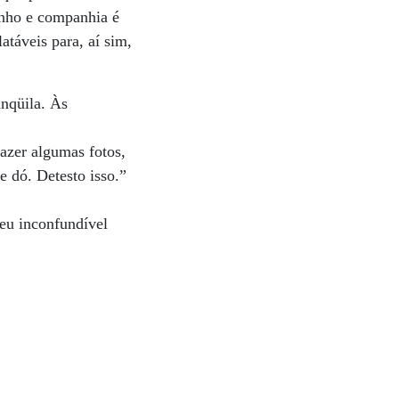
tinho e companhia é
atáveis para, aí sim,
anqüila. Às
azer algumas fotos,
 dó. Detesto isso.”
seu inconfundível