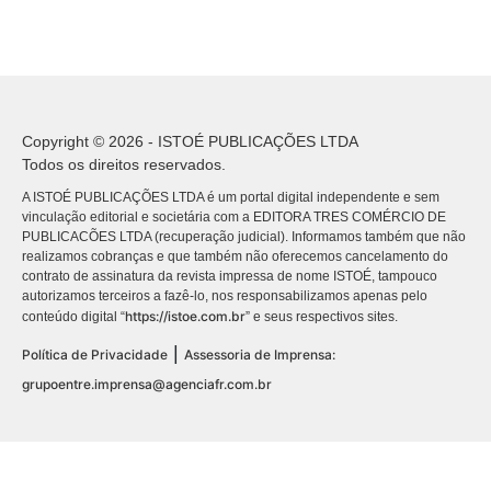
Copyright © 2026 - ISTOÉ PUBLICAÇÕES LTDA
Todos os direitos reservados.
A ISTOÉ PUBLICAÇÕES LTDA é um portal digital independente e sem
vinculação editorial e societária com a EDITORA TRES COMÉRCIO DE
PUBLICACÕES LTDA (recuperação judicial). Informamos também que não
realizamos cobranças e que também não oferecemos cancelamento do
contrato de assinatura da revista impressa de nome ISTOÉ, tampouco
autorizamos terceiros a fazê-lo, nos responsabilizamos apenas pelo
https://istoe.com.br
conteúdo digital “
” e seus respectivos sites.
|
Política de Privacidade
Assessoria de Imprensa:
grupoentre.imprensa@agenciafr.com.br