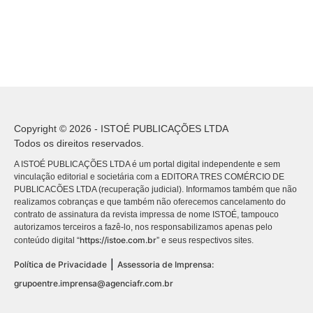
Copyright © 2026 - ISTOÉ PUBLICAÇÕES LTDA
Todos os direitos reservados.
A ISTOÉ PUBLICAÇÕES LTDA é um portal digital independente e sem
vinculação editorial e societária com a EDITORA TRES COMÉRCIO DE
PUBLICACÕES LTDA (recuperação judicial). Informamos também que não
realizamos cobranças e que também não oferecemos cancelamento do
contrato de assinatura da revista impressa de nome ISTOÉ, tampouco
autorizamos terceiros a fazê-lo, nos responsabilizamos apenas pelo
https://istoe.com.br
conteúdo digital “
” e seus respectivos sites.
|
Política de Privacidade
Assessoria de Imprensa:
grupoentre.imprensa@agenciafr.com.br